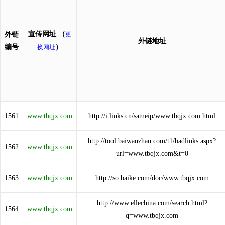
宣传网址
（
外链
更
外链地址
编号
）
换网址
1561
www.tbqjx.com
http://i.links.cn/sameip/www.tbqjx.com.html
http://tool.baiwanzhan.com/t1/badlinks.aspx?
1562
www.tbqjx.com
url=www.tbqjx.com&t=0
1563
www.tbqjx.com
http://so.baike.com/doc/www.tbqjx.com
http://www.ellechina.com/search.html?
1564
www.tbqjx.com
q=www.tbqjx.com