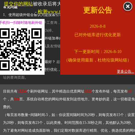
提交你的网站
被收录后将大幅提升流量和外链，
查看展示页面
常见问题
更新公告
-
检测www.tbqjx.com是否收录
1、使用超级外链会被认为是搜索引擎优化作弊吗？
超级外链只是一个简便而集成
手机扫一扫随时随地刷外链
查询工具，模拟的是正常手工查询，不是作弊。如果是作弊，那您可以使用超级外
2026-8-8
推广竞争对手的网址，让它k掉。
已对外链库进行优化更新
2、网站优化单纯依靠超级外链加单向链接可行吗？
网站优化不能单纯依靠超级外
链，需要结合普通的外链以及友情链接，您可以到站长论坛发布外链，到友情链接
下一更新时间：2026-8-10
台交换友情链接。
（确保使用最新，杜绝垃圾网站链）
3、如何使用超级外链效果最好？
超级外链不同于普通的外链，它是动态的链接，
有频繁使用超级外链工具进行优化，才能获得稳定的外链
，最终使搜索引擎收录带
更多公告...
址的查询页面。
目前共有
13264
个刷外链网址，其中精选出优质网址
3332
个发布外链，每页发布
10
个，共
334
页。系统自动将您的网站外链发到这些地方。更奇妙的是，这一切都是免
费的。
（每页发布数量=间隔时间-5，如：你设置间隔时间为20秒，则每页发布15个；设置
为28秒，则每页发布23个，以此类推。时间范围在15-30秒之间，其他默认为20秒。
为了避免对网站造成负面影响，我们定期对数据库进行精简、优化，挑选优质的网