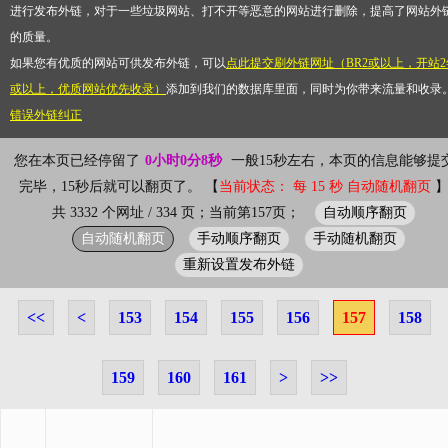
进行发布外链，对于一些垃圾网站、打不开等恶意的网站进行删除，提高了网站外
的质量。
如果您有优质的网站可供发布外链，可以
点此提交刷外链网址（BR2或以上，开站2
或以上，优质网站优先收录）
添加到我们的数据库里面，同时为你带来流量和收录
错误外链纠正
您在本页已经停留了
0小时0分8秒
一般15秒左右，本页的信息能够提
完毕，15秒后就可以翻页了。 【
当前状态： 每 15 秒 自动随机翻页
自动顺序翻页
共 3332 个网址 / 334 页；当前第157页；
自动随机翻页
手动顺序翻页
手动随机翻页
重新设置发布外链
<<
<
153
154
155
156
157
158
159
160
161
>
>>