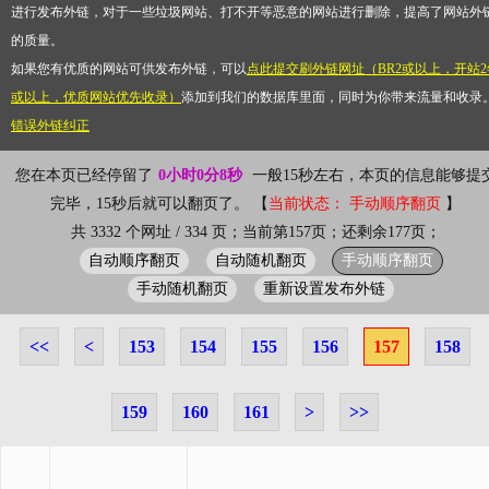
进行发布外链，对于一些垃圾网站、打不开等恶意的网站进行删除，提高了网站外
的质量。
如果您有优质的网站可供发布外链，可以
点此提交刷外链网址（BR2或以上，开站2
或以上，优质网站优先收录）
添加到我们的数据库里面，同时为你带来流量和收录
错误外链纠正
您在本页已经停留了
0小时0分8秒
一般15秒左右，本页的信息能够提
完毕，15秒后就可以翻页了。 【
当前状态： 手动顺序翻页
】
共 3332 个网址 / 334 页；当前第157页；还剩余177页；
自动顺序翻页
自动随机翻页
手动顺序翻页
手动随机翻页
重新设置发布外链
<<
<
153
154
155
156
157
158
159
160
161
>
>>