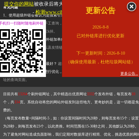
提交你的网站
被收录后将大幅提升流量和外链，
查看展示页面
常见问题
更新公告
-
检测www.cihai123.com是否收录
1、使用超级外链会被认为是搜索引擎优化作弊吗？
超级外链只是一个简便而集成
手机扫一扫随时随地刷外链
查询工具，模拟的是正常手工查询，不是作弊。如果是作弊，那您可以使用超级外
2026-8-8
推广竞争对手的网址，让它k掉。
已对外链库进行优化更新
2、网站优化单纯依靠超级外链加单向链接可行吗？
网站优化不能单纯依靠超级外
链，需要结合普通的外链以及友情链接，您可以到站长论坛发布外链，到友情链接
下一更新时间：2026-8-10
台交换友情链接。
（确保使用最新，杜绝垃圾网站链）
3、如何使用超级外链效果最好？
超级外链不同于普通的外链，它是动态的链接，
有频繁使用超级外链工具进行优化，才能获得稳定的外链
，最终使搜索引擎收录带
更多公告...
址的查询页面。
目前共有
13264
个刷外链网址，其中精选出优质网址
3332
个发布外链，每页发布
10
个，共
334
页。系统自动将您的网站外链发到这些地方。更奇妙的是，这一切都是免
费的。
（每页发布数量=间隔时间-5，如：你设置间隔时间为20秒，则每页发布15个；设置
为28秒，则每页发布23个，以此类推。时间范围在15-30秒之间，其他默认为20秒。
为了避免对网站造成负面影响，我们定期对数据库进行精简、优化，挑选优质的网