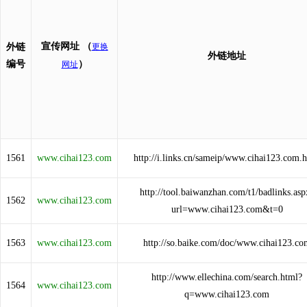
宣传网址
（
外链
更换
外链地址
编号
）
网址
1561
www.cihai123.com
http://i.links.cn/sameip/www.cihai123.com.
http://tool.baiwanzhan.com/t1/badlinks.asp
1562
www.cihai123.com
url=www.cihai123.com&t=0
1563
www.cihai123.com
http://so.baike.com/doc/www.cihai123.co
http://www.ellechina.com/search.html?
1564
www.cihai123.com
q=www.cihai123.com