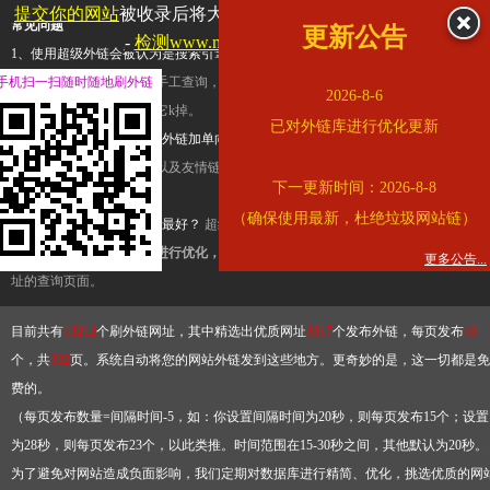
提交你的网站
被收录后将大幅提升流量和外链，
查看展示页面
常见问题
更新公告
-
检测www.mogu.com是否收录
1、使用超级外链会被认为是搜索引擎优化作弊吗？
超级外链只是一个简便而集成
手机扫一扫随时随地刷外链
查询工具，模拟的是正常手工查询，不是作弊。如果是作弊，那您可以使用超级外
2026-8-6
推广竞争对手的网址，让它k掉。
已对外链库进行优化更新
2、网站优化单纯依靠超级外链加单向链接可行吗？
网站优化不能单纯依靠超级外
链，需要结合普通的外链以及友情链接，您可以到站长论坛发布外链，到友情链接
下一更新时间：2026-8-8
台交换友情链接。
（确保使用最新，杜绝垃圾网站链）
3、如何使用超级外链效果最好？
超级外链不同于普通的外链，它是动态的链接，
有频繁使用超级外链工具进行优化，才能获得稳定的外链
，最终使搜索引擎收录带
更多公告...
址的查询页面。
目前共有
13212
个刷外链网址，其中精选出优质网址
3317
个发布外链，每页发布
10
个，共
332
页。系统自动将您的网站外链发到这些地方。更奇妙的是，这一切都是免
费的。
（每页发布数量=间隔时间-5，如：你设置间隔时间为20秒，则每页发布15个；设置
为28秒，则每页发布23个，以此类推。时间范围在15-30秒之间，其他默认为20秒。
为了避免对网站造成负面影响，我们定期对数据库进行精简、优化，挑选优质的网