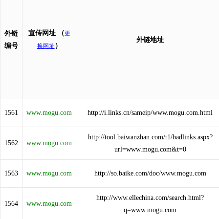
宣传网址
（
外链
更
外链地址
编号
）
换网址
1561
www.mogu.com
http://i.links.cn/sameip/www.mogu.com.html
http://tool.baiwanzhan.com/t1/badlinks.aspx?
1562
www.mogu.com
url=www.mogu.com&t=0
1563
www.mogu.com
http://so.baike.com/doc/www.mogu.com
http://www.ellechina.com/search.html?
1564
www.mogu.com
q=www.mogu.com