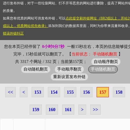
进行发布外链，对于一些垃圾网站、打不开等恶意的网站进行删除，提高了网站外
的质量。
如果您有优质的网站可供发布外链，可以
点此提交刷外链网址（BR2或以上，开站2
或以上，优质网站优先收录）
添加到我们的数据库里面，同时为你带来流量和收录
错误外链纠正
您在本页已经停留了
0小时0分7秒
一般15秒左右，本页的信息能够提
完毕，15秒后就可以翻页了。 【
当前状态： 手动随机翻页
】
自动顺序翻页
共 3317 个网址 / 332 页；当前第157页；
自动随机翻页
手动顺序翻页
手动随机翻页
重新设置发布外链
<<
<
153
154
155
156
157
158
159
160
161
>
>>