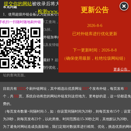
提交你的网站
被收录后将大幅提升流量和外链，
查看展示页面
常见问题
更新公告
-
检测www.cqkjg.cn是否收录
1、使用超级外链会被认为是搜索引擎优化作弊吗？
超级外链只是一个简便而集成
手机扫一扫随时随地刷外链
查询工具，模拟的是正常手工查询，不是作弊。如果是作弊，那您可以使用超级外
2026-8-6
推广竞争对手的网址，让它k掉。
已对外链库进行优化更新
2、网站优化单纯依靠超级外链加单向链接可行吗？
网站优化不能单纯依靠超级外
链，需要结合普通的外链以及友情链接，您可以到站长论坛发布外链，到友情链接
下一更新时间：2026-8-8
台交换友情链接。
（确保使用最新，杜绝垃圾网站链）
3、如何使用超级外链效果最好？
超级外链不同于普通的外链，它是动态的链接，
有频繁使用超级外链工具进行优化，才能获得稳定的外链
，最终使搜索引擎收录带
更多公告...
址的查询页面。
目前共有
13212
个刷外链网址，其中精选出优质网址
3317
个发布外链，每页发布
10
个，共
332
页。系统自动将您的网站外链发到这些地方。更奇妙的是，这一切都是免
费的。
（每页发布数量=间隔时间-5，如：你设置间隔时间为20秒，则每页发布15个；设置
为28秒，则每页发布23个，以此类推。时间范围在15-30秒之间，其他默认为20秒。
为了避免对网站造成负面影响，我们定期对数据库进行精简、优化，挑选优质的网