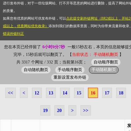
进行发布外链，对于一些垃圾网站、打不开等恶意的网站进行删除，提高了网站外
的质量。
如果您有优质的网站可供发布外链，可以
点此提交刷外链网址（BR2或以上，开站2
或以上，优质网站优先收录）
添加到我们的数据库里面，同时为你带来流量和收录
错误外链纠正
您在本页已经停留了
0小时0分7秒
一般15秒左右，本页的信息能够提
完毕，15秒后就可以翻页了。 【
当前状态： 手动随机翻页
】
自动顺序翻页
共 3317 个网址 / 332 页；当前第16页；
自动随机翻页
手动顺序翻页
手动随机翻页
重新设置发布外链
<<
<
12
13
14
15
16
17
18
19
20
>
>>