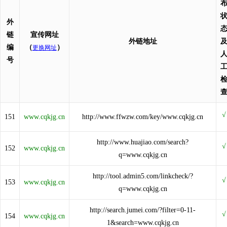
外
链
宣传网址
外链地址
编
（
）
更换网址
号
151
www.cqkjg.cn
http://www.ffwzw.com/key/www.cqkjg.cn
http://www.huajiao.com/search?
152
www.cqkjg.cn
q=www.cqkjg.cn
http://tool.admin5.com/linkcheck/?
153
www.cqkjg.cn
q=www.cqkjg.cn
http://search.jumei.com/?filter=0-11-
154
www.cqkjg.cn
1&search=www.cqkjg.cn