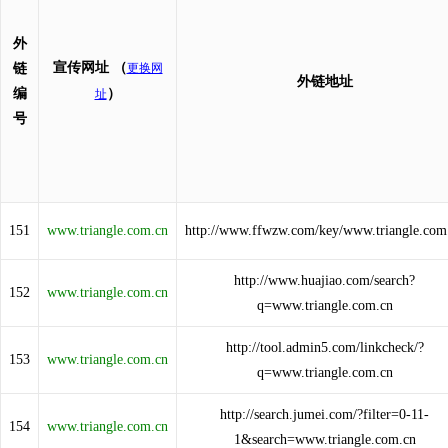
外
宣传网址
（
链
更换网
外链地址
编
）
址
号
151
www.triangle.com.cn
http://www.ffwzw.com/key/www.triangle.com
http://www.huajiao.com/search?
152
www.triangle.com.cn
q=www.triangle.com.cn
http://tool.admin5.com/linkcheck/?
153
www.triangle.com.cn
q=www.triangle.com.cn
http://search.jumei.com/?filter=0-11-
154
www.triangle.com.cn
1&search=www.triangle.com.cn