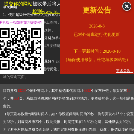
提交你的网站
被收录后将大幅提升流量和外链，
查看展示页面
常见问题
更新公告
-
检测www.triangle.com.cn是否收录
1、使用超级外链会被认为是搜索引擎优化作弊吗？
超级外链只是一个简便而集成
手机扫一扫随时随地刷外链
查询工具，模拟的是正常手工查询，不是作弊。如果是作弊，那您可以使用超级外
2026-8-8
推广竞争对手的网址，让它k掉。
已对外链库进行优化更新
2、网站优化单纯依靠超级外链加单向链接可行吗？
网站优化不能单纯依靠超级外
链，需要结合普通的外链以及友情链接，您可以到站长论坛发布外链，到友情链接
下一更新时间：2026-8-10
台交换友情链接。
（确保使用最新，杜绝垃圾网站链）
3、如何使用超级外链效果最好？
超级外链不同于普通的外链，它是动态的链接，
有频繁使用超级外链工具进行优化，才能获得稳定的外链
，最终使搜索引擎收录带
更多公告...
址的查询页面。
目前共有
13264
个刷外链网址，其中精选出优质网址
3332
个发布外链，每页发布
10
个，共
334
页。系统自动将您的网站外链发到这些地方。更奇妙的是，这一切都是免
费的。
（每页发布数量=间隔时间-5，如：你设置间隔时间为20秒，则每页发布15个；设置
为28秒，则每页发布23个，以此类推。时间范围在15-30秒之间，其他默认为20秒。
为了避免对网站造成负面影响，我们定期对数据库进行精简、优化，挑选优质的网