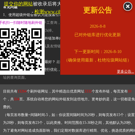
提交你的网站
被收录后将大幅提升流量和外链，
查看展示页面
常见问题
更新公告
-
检测www.cihai123.com是否收录
1、使用超级外链会被认为是搜索引擎优化作弊吗？
超级外链只是一个简便而集成
手机扫一扫随时随地刷外链
查询工具，模拟的是正常手工查询，不是作弊。如果是作弊，那您可以使用超级外
2026-8-8
推广竞争对手的网址，让它k掉。
已对外链库进行优化更新
2、网站优化单纯依靠超级外链加单向链接可行吗？
网站优化不能单纯依靠超级外
链，需要结合普通的外链以及友情链接，您可以到站长论坛发布外链，到友情链接
下一更新时间：2026-8-10
台交换友情链接。
（确保使用最新，杜绝垃圾网站链）
3、如何使用超级外链效果最好？
超级外链不同于普通的外链，它是动态的链接，
有频繁使用超级外链工具进行优化，才能获得稳定的外链
，最终使搜索引擎收录带
更多公告...
址的查询页面。
目前共有
13264
个刷外链网址，其中精选出优质网址
3332
个发布外链，每页发布
10
个，共
334
页。系统自动将您的网站外链发到这些地方。更奇妙的是，这一切都是免
费的。
（每页发布数量=间隔时间-5，如：你设置间隔时间为20秒，则每页发布15个；设置
为28秒，则每页发布23个，以此类推。时间范围在15-30秒之间，其他默认为20秒。
为了避免对网站造成负面影响，我们定期对数据库进行精简、优化，挑选优质的网