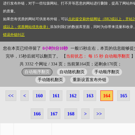
进行发布外链，对于一些垃圾网站、打不开等恶意的网站进行删除，提高了网站外
的质量。
如果您有优质的网站可供发布外链，可以
点此提交刷外链网址（BR2或以上，开站2
或以上，优质网站优先收录）
添加到我们的数据库里面，同时为你带来流量和收录
错误外链纠正
您在本页已经停留了
0小时0分10秒
一般15秒左右，本页的信息能够提
完毕，15秒后就可以翻页了。 【
当前状态： 每 15 秒 自动顺序翻页
共 3332 个网址 / 334 页；当前第164页；还剩余170页；
自动顺序翻页
自动随机翻页
手动顺序翻页
手动随机翻页
重新设置发布外链
<<
<
160
161
162
163
164
165
166
167
168
>
>>