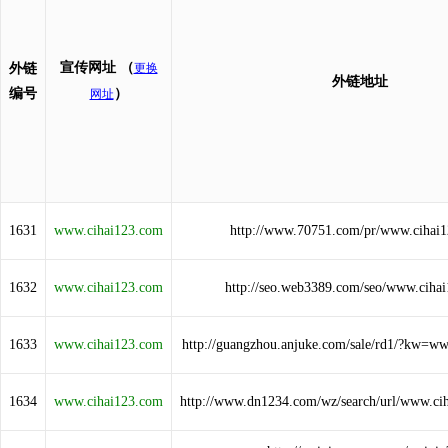
宣传网址
（
外链
更换
外链地址
编号
）
网址
1631
www.cihai123.com
http://www.70751.com/pr/www.cihai
1632
www.cihai123.com
http://seo.web3389.com/seo/www.ciha
1633
www.cihai123.com
http://guangzhou.anjuke.com/sale/rd1/?kw=w
1634
www.cihai123.com
http://www.dn1234.com/wz/search/url/www.ci