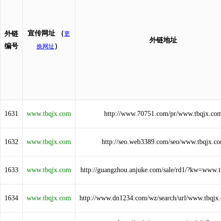
宣传网址
（
外链
更
外链地址
编号
）
换网址
1631
www.tbqjx.com
http://www.70751.com/pr/www.tbqjx.co
1632
www.tbqjx.com
http://seo.web3389.com/seo/www.tbqjx.c
1633
www.tbqjx.com
http://guangzhou.anjuke.com/sale/rd1/?kw=www.
1634
www.tbqjx.com
http://www.dn1234.com/wz/search/url/www.tbqjx