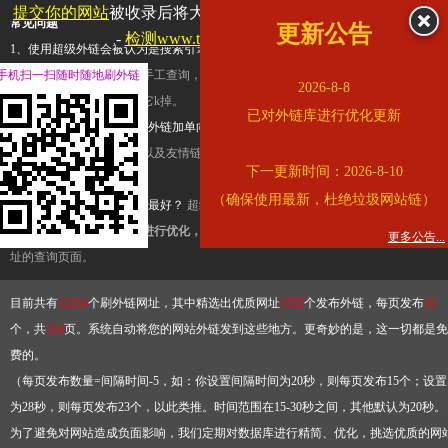
提交你的网站
被收录后将大幅提升流量和外链，
查看展示页面
常见问题
更新公告
-
检测www.tbqjx.com是否收录
1、使用超级外链会被认为是搜索引擎优化作弊吗？
超级外链只是一个简便而集成
手机扫一扫随时随地刷外链
查询工具，模拟的是正常手工查询，不是作弊。如果是作弊，那您可以使用超级外
2026-8-8
推广竞争对手的网址，让它k掉。
已对外链库进行优化更新
2、网站优化单纯依靠超级外链加单向链接可行吗？
网站优化不能单纯依靠超级外
链，需要结合普通的外链以及友情链接，您可以到站长论坛发布外链，到友情链接
下一更新时间：2026-8-10
台交换友情链接。
（确保使用最新，杜绝垃圾网站链）
3、如何使用超级外链效果最好？
超级外链不同于普通的外链，它是动态的链接，
有频繁使用超级外链工具进行优化，才能获得稳定的外链
，最终使搜索引擎收录带
更多公告...
址的查询页面。
目前共有
13264
个刷外链网址，其中精选出优质网址
3332
个发布外链，每页发布
10
个，共
334
页。系统自动将您的网站外链发到这些地方。更奇妙的是，这一切都是免
费的。
（每页发布数量=间隔时间-5，如：你设置间隔时间为20秒，则每页发布15个；设置
为28秒，则每页发布23个，以此类推。时间范围在15-30秒之间，其他默认为20秒。
为了避免对网站造成负面影响，我们定期对数据库进行精简、优化，挑选优质的网