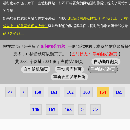
进行发布外链，对于一些垃圾网站、打不开等恶意的网站进行删除，提高了网站外
的质量。
如果您有优质的网站可供发布外链，可以
点此提交刷外链网址（BR2或以上，开站2
或以上，优质网站优先收录）
添加到我们的数据库里面，同时为你带来流量和收录
错误外链纠正
您在本页已经停留了
0小时0分11秒
一般15秒左右，本页的信息能够提
完毕，15秒后就可以翻页了。 【
当前状态： 手动随机翻页
】
自动顺序翻页
共 3332 个网址 / 334 页；当前第164页；
自动随机翻页
手动顺序翻页
手动随机翻页
重新设置发布外链
<<
<
160
161
162
163
164
165
166
167
168
>
>>