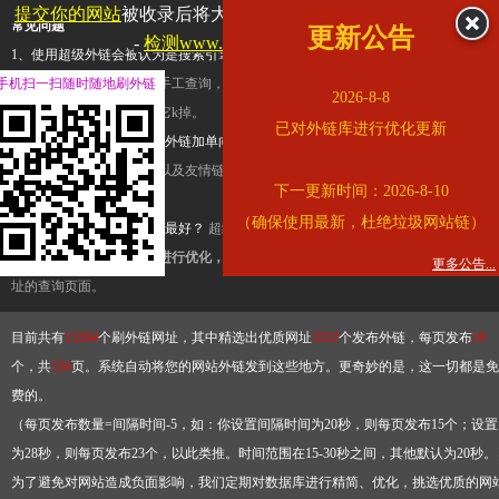
提交你的网站
被收录后将大幅提升流量和外链，
查看展示页面
常见问题
更新公告
-
检测www.cqkjg.cn是否收录
1、使用超级外链会被认为是搜索引擎优化作弊吗？
超级外链只是一个简便而集成
手机扫一扫随时随地刷外链
查询工具，模拟的是正常手工查询，不是作弊。如果是作弊，那您可以使用超级外
2026-8-8
推广竞争对手的网址，让它k掉。
已对外链库进行优化更新
2、网站优化单纯依靠超级外链加单向链接可行吗？
网站优化不能单纯依靠超级外
链，需要结合普通的外链以及友情链接，您可以到站长论坛发布外链，到友情链接
下一更新时间：2026-8-10
台交换友情链接。
（确保使用最新，杜绝垃圾网站链）
3、如何使用超级外链效果最好？
超级外链不同于普通的外链，它是动态的链接，
有频繁使用超级外链工具进行优化，才能获得稳定的外链
，最终使搜索引擎收录带
更多公告...
址的查询页面。
目前共有
13264
个刷外链网址，其中精选出优质网址
3332
个发布外链，每页发布
10
个，共
334
页。系统自动将您的网站外链发到这些地方。更奇妙的是，这一切都是免
费的。
（每页发布数量=间隔时间-5，如：你设置间隔时间为20秒，则每页发布15个；设置
为28秒，则每页发布23个，以此类推。时间范围在15-30秒之间，其他默认为20秒。
为了避免对网站造成负面影响，我们定期对数据库进行精简、优化，挑选优质的网