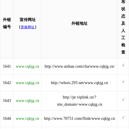
布
状
态
外链
宣传网址
外链地址
及
编号
（
）
更换网址
人
工
检
查
1641
www.cqkjg.cn
http://www.aizhan.com/cha/www.cqkjg.cn/
1642
www.cqkjg.cn
http://whois.293.net/www.cqkjg.cn
http://pr.viplink.cn/?
1643
www.cqkjg.cn
site_domain=www.cqkjg.cn
1644
www.cqkjg.cn
http://www.70751.com/flink/www.cqkjg.cn