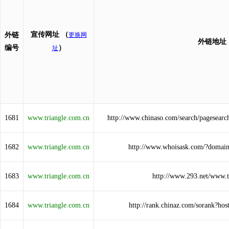
宣传网址
（
外链
更换网
外链地址
编号
）
址
1681
www.triangle.com.cn
http://www.chinaso.com/search/pagesear
1682
www.triangle.com.cn
http://www.whoisask.com/?domai
1683
www.triangle.com.cn
http://www.293.net/www.t
1684
www.triangle.com.cn
http://rank.chinaz.com/sorank?ho