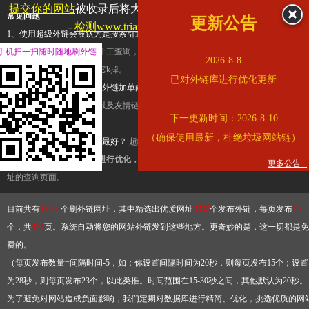
提交你的网站
被收录后将大幅提升流量和外链，
查看展示页面
常见问题
更新公告
-
检测www.triangle.com.cn是否收录
1、使用超级外链会被认为是搜索引擎优化作弊吗？
超级外链只是一个简便而集成
手机扫一扫随时随地刷外链
查询工具，模拟的是正常手工查询，不是作弊。如果是作弊，那您可以使用超级外
2026-8-8
推广竞争对手的网址，让它k掉。
已对外链库进行优化更新
2、网站优化单纯依靠超级外链加单向链接可行吗？
网站优化不能单纯依靠超级外
链，需要结合普通的外链以及友情链接，您可以到站长论坛发布外链，到友情链接
下一更新时间：2026-8-10
台交换友情链接。
（确保使用最新，杜绝垃圾网站链）
3、如何使用超级外链效果最好？
超级外链不同于普通的外链，它是动态的链接，
有频繁使用超级外链工具进行优化，才能获得稳定的外链
，最终使搜索引擎收录带
更多公告...
址的查询页面。
目前共有
13264
个刷外链网址，其中精选出优质网址
3332
个发布外链，每页发布
10
个，共
334
页。系统自动将您的网站外链发到这些地方。更奇妙的是，这一切都是免
费的。
（每页发布数量=间隔时间-5，如：你设置间隔时间为20秒，则每页发布15个；设置
为28秒，则每页发布23个，以此类推。时间范围在15-30秒之间，其他默认为20秒。
为了避免对网站造成负面影响，我们定期对数据库进行精简、优化，挑选优质的网