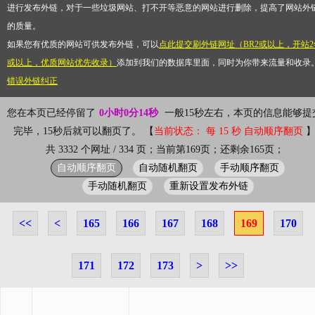
进行发布外链，对于一些垃圾网站、打不开等恶意的网站进行删除，提高了网站外
的质量。
如果您有优质的网站可供发布外链，可以
点此提交刷外链网址（BR2或以上，开站2
或以上，优质网站优先收录）
添加到我们的数据库里面，同时为你带来流量和收录
错误外链纠正
您在本页已经停留了
0小时0分14秒
一般15秒左右，本页的信息能够提
完毕，15秒后就可以翻页了。 【
当前状态： 每 15 秒 自动顺序翻页
共 3332 个网址 / 334 页；当前第169页；还剩余165页；
自动顺序翻页
自动随机翻页
手动顺序翻页
手动随机翻页
重新设置发布外链
<<
<
165
166
167
168
169
170
171
172
173
>
>>