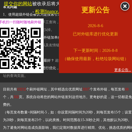
提交你的网站
被收录后将大幅提升流量和外链，
查看展示页面
常见问题
更新公告
-
检测finance.ifeng.com是否收录
1、使用超级外链会被认为是搜索引擎优化作弊吗？
超级外链只是一个简便而集成
手机扫一扫随时随地刷外链
查询工具，模拟的是正常手工查询，不是作弊。如果是作弊，那您可以使用超级外
2026-8-6
推广竞争对手的网址，让它k掉。
已对外链库进行优化更新
2、网站优化单纯依靠超级外链加单向链接可行吗？
网站优化不能单纯依靠超级外
链，需要结合普通的外链以及友情链接，您可以到站长论坛发布外链，到友情链接
下一更新时间：2026-8-8
台交换友情链接。
（确保使用最新，杜绝垃圾网站链）
3、如何使用超级外链效果最好？
超级外链不同于普通的外链，它是动态的链接，
有频繁使用超级外链工具进行优化，才能获得稳定的外链
，最终使搜索引擎收录带
更多公告...
址的查询页面。
目前共有
13212
个刷外链网址，其中精选出优质网址
3317
个发布外链，每页发布
10
个，共
332
页。系统自动将您的网站外链发到这些地方。更奇妙的是，这一切都是免
费的。
（每页发布数量=间隔时间-5，如：你设置间隔时间为20秒，则每页发布15个；设置
为28秒，则每页发布23个，以此类推。时间范围在15-30秒之间，其他默认为20秒。
为了避免对网站造成负面影响，我们定期对数据库进行精简、优化，挑选优质的网