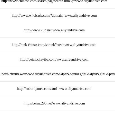
http://www.chinaso.com/search/pagesearch.htm?q=www.aliyundrive.com
http://www.whoisask.com/?domain=www.aliyundrive.com
http://www.293.net/www.aliyundrive.com
http://rank.chinaz.com/sorank?host=www.aliyundrive.com
http://beian.chayiba.com/www.aliyundrive.com
mm.net/s/?fl=0&wd=www.aliyundrive.com&dp=&dq=0&gq=0&dj=0&gj=0&pt
http://robot.ipmee.com/#url=www.aliyundrive.com
http://beian.293.net/www.aliyundrive.com