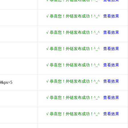
=0&px=5