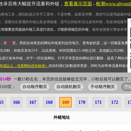
收录后将大幅提升流量和外链，
查看展示页面
-
检测www.aliyun
的查询工具，模拟的是正常手工查询，不是作弊。如果是作弊，那您可以使用超级外链
链，需要结合普通的外链以及友情链接，您可以到站长论坛发布外链，到友情链接平台
只有频繁使用超级外链工具进行优化，才能获得稳定的外链
，最终使搜索引擎收录带网
，共
334
页。系统自动将您的网站外链发到这些地方。更奇妙的是，这一切都是免费
28秒，则每页发布23个，以此类推。时间范围在15-30秒之间，其他默认为20秒。）
站进行发布外链，对于一些垃圾网站、打不开等恶意的网站进行删除，提高了网站外
2年或以上，优质网站优先收录）
添加到我们的数据库里面，同时为你带来流量和收录
分14秒
一般15秒左右，本页的信息能够提交完毕，15秒后就可以翻页了。
自动顺序翻页
自动随机翻页
手动顺序翻页
手
前第169页；
65
166
167
168
169
170
171
172
1
外链地址