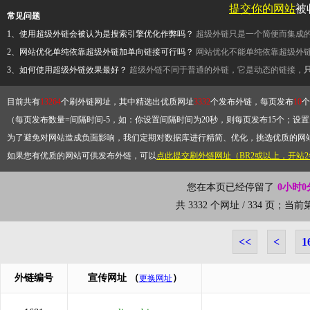
提交你的网站
被
常见问题
1、使用超级外链会被认为是搜索引擎优化作弊吗？
超级外链只是一个简便而集成
2、网站优化单纯依靠超级外链加单向链接可行吗？
网站优化不能单纯依靠超级外
3、如何使用超级外链效果最好？
超级外链不同于普通的外链，它是动态的链接，
目前共有
13264
个刷外链网址，其中精选出优质网址
3332
个发布外链，每页发布
10
个
（每页发布数量=间隔时间-5，如：你设置间隔时间为20秒，则每页发布15个；设置为
为了避免对网站造成负面影响，我们定期对数据库进行精简、优化，挑选优质的网
如果您有优质的网站可供发布外链，可以
点此提交刷外链网址（BR2或以上，开站
您在本页已经停留了
0小时0
共 3332 个网址 / 334 页；当
<<
<
1
外链编号
宣传网址
（
）
更换网址