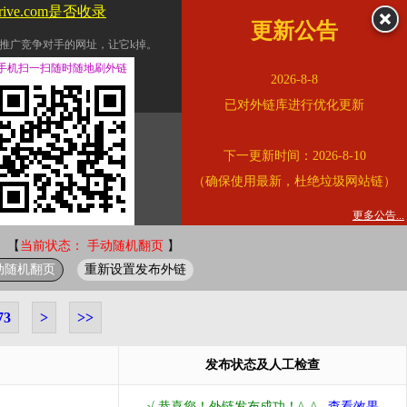
drive.com是否收录
更新公告
推广竞争对手的网址，让它k掉。
交换友情链接。
手机扫一扫随时随地刷外链
2026-8-8
址的查询页面。
已对外链库进行优化更新
的。
下一更新时间：2026-8-10
链的质量。
（确保使用最新，杜绝垃圾网站链）
。
错误外链纠正
更多公告...
 【
当前状态： 手动随机翻页
】
动随机翻页
重新设置发布外链
73
>
>>
发布状态及人工检查