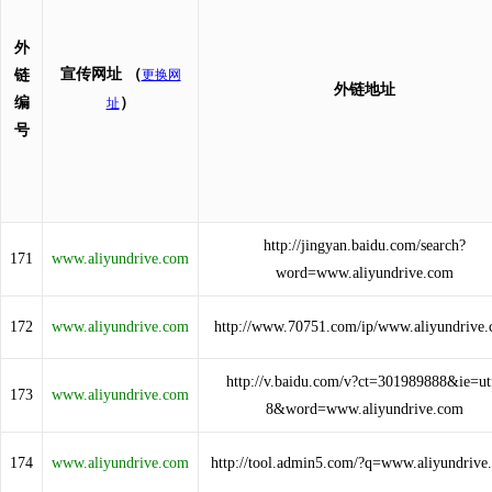
外
宣传网址
（
链
更换网
外链地址
编
）
址
号
http://jingyan.baidu.com/search?
171
www.aliyundrive.com
word=www.aliyundrive.com
172
www.aliyundrive.com
http://www.70751.com/ip/www.aliyundrive
http://v.baidu.com/v?ct=301989888&ie=ut
173
www.aliyundrive.com
8&word=www.aliyundrive.com
174
www.aliyundrive.com
http://tool.admin5.com/?q=www.aliyundrive