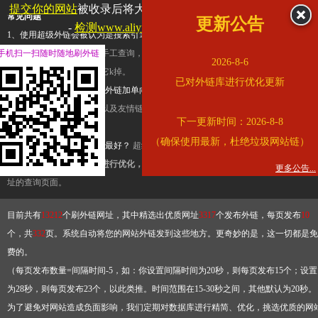
提交你的网站
被收录后将大幅提升流量和外链，
查看展示页面
常见问题
更新公告
-
检测www.aliyundrive.com是否收录
1、使用超级外链会被认为是搜索引擎优化作弊吗？
超级外链只是一个简便而集成
手机扫一扫随时随地刷外链
查询工具，模拟的是正常手工查询，不是作弊。如果是作弊，那您可以使用超级外
2026-8-6
推广竞争对手的网址，让它k掉。
已对外链库进行优化更新
2、网站优化单纯依靠超级外链加单向链接可行吗？
网站优化不能单纯依靠超级外
链，需要结合普通的外链以及友情链接，您可以到站长论坛发布外链，到友情链接
下一更新时间：2026-8-8
台交换友情链接。
（确保使用最新，杜绝垃圾网站链）
3、如何使用超级外链效果最好？
超级外链不同于普通的外链，它是动态的链接，
有频繁使用超级外链工具进行优化，才能获得稳定的外链
，最终使搜索引擎收录带
更多公告...
址的查询页面。
目前共有
13212
个刷外链网址，其中精选出优质网址
3317
个发布外链，每页发布
10
个，共
332
页。系统自动将您的网站外链发到这些地方。更奇妙的是，这一切都是免
费的。
（每页发布数量=间隔时间-5，如：你设置间隔时间为20秒，则每页发布15个；设置
为28秒，则每页发布23个，以此类推。时间范围在15-30秒之间，其他默认为20秒。
为了避免对网站造成负面影响，我们定期对数据库进行精简、优化，挑选优质的网