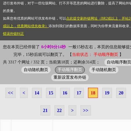
进行发布外链，对于一些垃圾网站、打不开等恶意的网站进行删除，提高了网站外
的质量。
如果您有优质的网站可供发布外链，可以
点此提交刷外链网址（BR2或以上，开站2
或以上，优质网站优先收录）
添加到我们的数据库里面，同时为你带来流量和收录
错误外链纠正
您在本页已经停留了
0小时0分15秒
一般15秒左右，本页的信息能够提
完毕，15秒后就可以翻页了。 【
当前状态： 手动顺序翻页
】
自动顺序翻
共 3317 个网址 / 332 页；当前第18页；还剩余314页；
自动随机翻页
手动顺序翻页
手动随机翻页
重新设置发布外链
<<
<
14
15
16
17
18
19
20
21
22
>
>>