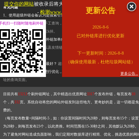
提交你的网站
被收录后将大幅提升流量和外链，
查看展示页面
常见问题
更新公告
-
检测www.cqkjg.cn是否收录
1、使用超级外链会被认为是搜索引擎优化作弊吗？
超级外链只是一个简便而集成
手机扫一扫随时随地刷外链
查询工具，模拟的是正常手工查询，不是作弊。如果是作弊，那您可以使用超级外
2026-8-6
推广竞争对手的网址，让它k掉。
已对外链库进行优化更新
2、网站优化单纯依靠超级外链加单向链接可行吗？
网站优化不能单纯依靠超级外
链，需要结合普通的外链以及友情链接，您可以到站长论坛发布外链，到友情链接
下一更新时间：2026-8-8
台交换友情链接。
（确保使用最新，杜绝垃圾网站链）
3、如何使用超级外链效果最好？
超级外链不同于普通的外链，它是动态的链接，
有频繁使用超级外链工具进行优化，才能获得稳定的外链
，最终使搜索引擎收录带
更多公告...
址的查询页面。
目前共有
13212
个刷外链网址，其中精选出优质网址
3317
个发布外链，每页发布
10
个，共
332
页。系统自动将您的网站外链发到这些地方。更奇妙的是，这一切都是免
费的。
（每页发布数量=间隔时间-5，如：你设置间隔时间为20秒，则每页发布15个；设置
为28秒，则每页发布23个，以此类推。时间范围在15-30秒之间，其他默认为20秒。
为了避免对网站造成负面影响，我们定期对数据库进行精简、优化，挑选优质的网