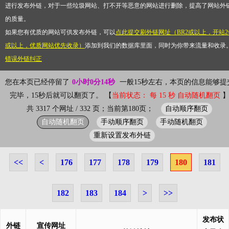
进行发布外链，对于一些垃圾网站、打不开等恶意的网站进行删除，提高了网站外
的质量。
如果您有优质的网站可供发布外链，可以
点此提交刷外链网址（BR2或以上，开站2
或以上，优质网站优先收录）
添加到我们的数据库里面，同时为你带来流量和收录
错误外链纠正
您在本页已经停留了
0小时0分14秒
一般15秒左右，本页的信息能够提
完毕，15秒后就可以翻页了。 【
当前状态： 每 15 秒 自动随机翻页
自动顺序翻页
共 3317 个网址 / 332 页；当前第180页；
自动随机翻页
手动顺序翻页
手动随机翻页
重新设置发布外链
<<
<
176
177
178
179
180
181
182
183
184
>
>>
发布状
外链
宣传网址