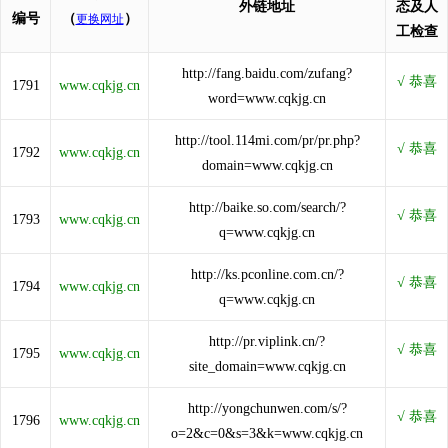
外链地址
态及人
编号
（
）
更换网址
工检查
http://fang.baidu.com/zufang?
1791
www.cqkjg.cn
word=www.cqkjg.cn
http://tool.114mi.com/pr/pr.php?
1792
www.cqkjg.cn
domain=www.cqkjg.cn
http://baike.so.com/search/?
1793
www.cqkjg.cn
q=www.cqkjg.cn
http://ks.pconline.com.cn/?
1794
www.cqkjg.cn
q=www.cqkjg.cn
http://pr.viplink.cn/?
1795
www.cqkjg.cn
site_domain=www.cqkjg.cn
http://yongchunwen.com/s/?
1796
www.cqkjg.cn
o=2&c=0&s=3&k=www.cqkjg.cn