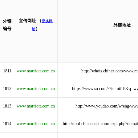
宣传网址
（
外链
更换网
外链地址
编号
）
址
1811
www.marriott.com.cn
http://whois.chinaz.com/www.ma
1812
www.marriott.com.cn
https://www.so.com/s?ie=utf-8&q=w
1813
www.marriott.com.cn
http://www.youdao.com/w/eng/www
1814
www.marriott.com.cn
http://tool.chinaccnet.com/pr/pr.php?dom