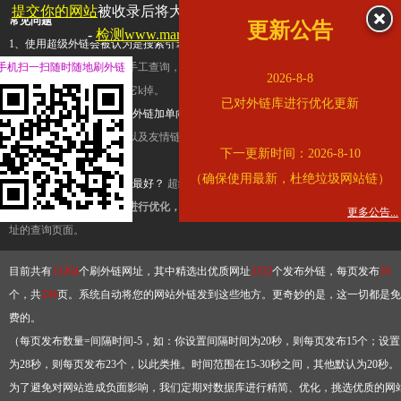
提交你的网站
被收录后将大幅提升流量和外链，
查看展示页面
常见问题
更新公告
-
检测www.marriott.com.cn是否收录
1、使用超级外链会被认为是搜索引擎优化作弊吗？
超级外链只是一个简便而集成
手机扫一扫随时随地刷外链
查询工具，模拟的是正常手工查询，不是作弊。如果是作弊，那您可以使用超级外
2026-8-8
推广竞争对手的网址，让它k掉。
已对外链库进行优化更新
2、网站优化单纯依靠超级外链加单向链接可行吗？
网站优化不能单纯依靠超级外
链，需要结合普通的外链以及友情链接，您可以到站长论坛发布外链，到友情链接
下一更新时间：2026-8-10
台交换友情链接。
（确保使用最新，杜绝垃圾网站链）
3、如何使用超级外链效果最好？
超级外链不同于普通的外链，它是动态的链接，
有频繁使用超级外链工具进行优化，才能获得稳定的外链
，最终使搜索引擎收录带
更多公告...
址的查询页面。
目前共有
13264
个刷外链网址，其中精选出优质网址
3332
个发布外链，每页发布
10
个，共
334
页。系统自动将您的网站外链发到这些地方。更奇妙的是，这一切都是免
费的。
（每页发布数量=间隔时间-5，如：你设置间隔时间为20秒，则每页发布15个；设置
为28秒，则每页发布23个，以此类推。时间范围在15-30秒之间，其他默认为20秒。
为了避免对网站造成负面影响，我们定期对数据库进行精简、优化，挑选优质的网