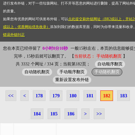
进行发布外链，对于一些垃圾网站、打不开等恶意的网站进行删除，提高了网站外
的质量。
如果您有优质的网站可供发布外链，可以
点此提交刷外链网址（BR2或以上，开站2
或以上，优质网站优先收录）
添加到我们的数据库里面，同时为你带来流量和收录
错误外链纠正
您在本页已经停留了
0小时0分10秒
一般15秒左右，本页的信息能够提
完毕，15秒后就可以翻页了。 【
当前状态： 手动随机翻页
】
自动顺序翻页
共 3332 个网址 / 334 页；当前第182页；
自动随机翻页
手动顺序翻页
手动随机翻页
重新设置发布外链
<<
<
178
179
180
181
182
183
184
185
186
>
>>