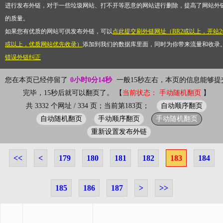
进行发布外链，对于一些垃圾网站、打不开等恶意的网站进行删除，提高了网站外
的质量。
如果您有优质的网站可供发布外链，可以
点此提交刷外链网址（BR2或以上，开站2
或以上，优质网站优先收录）
添加到我们的数据库里面，同时为你带来流量和收录
错误外链纠正
您在本页已经停留了
0小时0分14秒
一般15秒左右，本页的信息能够提
完毕，15秒后就可以翻页了。 【
当前状态： 手动随机翻页
】
自动顺序翻页
共 3332 个网址 / 334 页；当前第183页；
自动随机翻页
手动顺序翻页
手动随机翻页
重新设置发布外链
<<
<
179
180
181
182
183
184
185
186
187
>
>>