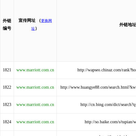
宣传网址
（
外链
更换网
外链地
编号
）
址
1821
www.marriott.com.cn
http://wapseo.chinaz.com/rank?h
1822
www.marriott.com.cn
http://www.huangye88.com/search.html?k
1823
www.marriott.com.cn
http://cn.bing.com/dict/search
1824
www.marriott.com.cn
http://so.baike.com/s/tupian