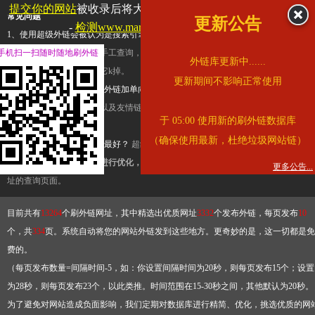
提交你的网站
被收录后将大幅提升流量和外链，
查看展示页面
常见问题
更新公告
-
检测www.marriott.com.cn是否收录
1、使用超级外链会被认为是搜索引擎优化作弊吗？
超级外链只是一个简便而集成
手机扫一扫随时随地刷外链
查询工具，模拟的是正常手工查询，不是作弊。如果是作弊，那您可以使用超级外
外链库更新中......
推广竞争对手的网址，让它k掉。
更新期间不影响正常使用
2、网站优化单纯依靠超级外链加单向链接可行吗？
网站优化不能单纯依靠超级外
链，需要结合普通的外链以及友情链接，您可以到站长论坛发布外链，到友情链接
于 05:00 使用新的刷外链数据库
台交换友情链接。
（确保使用最新，杜绝垃圾网站链）
3、如何使用超级外链效果最好？
超级外链不同于普通的外链，它是动态的链接，
有频繁使用超级外链工具进行优化，才能获得稳定的外链
，最终使搜索引擎收录带
更多公告...
址的查询页面。
目前共有
13264
个刷外链网址，其中精选出优质网址
3332
个发布外链，每页发布
10
个，共
334
页。系统自动将您的网站外链发到这些地方。更奇妙的是，这一切都是免
费的。
（每页发布数量=间隔时间-5，如：你设置间隔时间为20秒，则每页发布15个；设置
为28秒，则每页发布23个，以此类推。时间范围在15-30秒之间，其他默认为20秒。
为了避免对网站造成负面影响，我们定期对数据库进行精简、优化，挑选优质的网