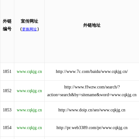
外链
宣传网址
外链地址
编号
（
）
更换网址
1851
www.cqkjg.cn
http://www.7c.com/baidu/www.cqkjg.cn/
http://www.ffwzw.com/search/?
1852
www.cqkjg.cn
action=search&by=sitename&word=www.cqkjg.cn
1853
www.cqkjg.cn
http://www.doip.cn/seo/www.cqkjg.cn
1854
www.cqkjg.cn
http://pr.web3389.com/pr/www.cqkjg.cn