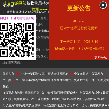
提交你的网站
被收录后将大幅提升流量和外链，
查看展示页面
常见问题
更新公告
-
检测www.cqkjg.cn是否收录
1、使用超级外链会被认为是搜索引擎优化作弊吗？
超级外链只是一个简便而集成
手机扫一扫随时随地刷外链
查询工具，模拟的是正常手工查询，不是作弊。如果是作弊，那您可以使用超级外
2026-8-8
推广竞争对手的网址，让它k掉。
已对外链库进行优化更新
2、网站优化单纯依靠超级外链加单向链接可行吗？
网站优化不能单纯依靠超级外
链，需要结合普通的外链以及友情链接，您可以到站长论坛发布外链，到友情链接
下一更新时间：2026-8-10
台交换友情链接。
（确保使用最新，杜绝垃圾网站链）
3、如何使用超级外链效果最好？
超级外链不同于普通的外链，它是动态的链接，
有频繁使用超级外链工具进行优化，才能获得稳定的外链
，最终使搜索引擎收录带
更多公告...
址的查询页面。
目前共有
13264
个刷外链网址，其中精选出优质网址
3332
个发布外链，每页发布
10
个，共
334
页。系统自动将您的网站外链发到这些地方。更奇妙的是，这一切都是免
费的。
（每页发布数量=间隔时间-5，如：你设置间隔时间为20秒，则每页发布15个；设置
为28秒，则每页发布23个，以此类推。时间范围在15-30秒之间，其他默认为20秒。
为了避免对网站造成负面影响，我们定期对数据库进行精简、优化，挑选优质的网