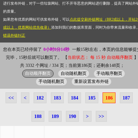
进行发布外链，对于一些垃圾网站、打不开等恶意的网站进行删除，提高了网站外
的质量。
如果您有优质的网站可供发布外链，可以
点此提交刷外链网址（BR2或以上，开站2
或以上，优质网站优先收录）
添加到我们的数据库里面，同时为你带来流量和收录
错误外链纠正
您在本页已经停留了
0小时0分14秒
一般15秒左右，本页的信息能够提
完毕，15秒后就可以翻页了。 【
当前状态： 每 15 秒 自动顺序翻页
共 3332 个网址 / 334 页；当前第186页；还剩余148页；
自动顺序翻页
自动随机翻页
手动顺序翻页
手动随机翻页
重新设置发布外链
<<
<
182
183
184
185
186
187
188
189
190
>
>>