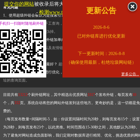
提交你的网站
被收录后将大幅提升流量和外链，
查看展示页面
常见问题
更新公告
-
检测www.tbqjx.com是否收录
1、使用超级外链会被认为是搜索引擎优化作弊吗？
超级外链只是一个简便而集成
手机扫一扫随时随地刷外链
查询工具，模拟的是正常手工查询，不是作弊。如果是作弊，那您可以使用超级外
2026-8-6
推广竞争对手的网址，让它k掉。
已对外链库进行优化更新
2、网站优化单纯依靠超级外链加单向链接可行吗？
网站优化不能单纯依靠超级外
链，需要结合普通的外链以及友情链接，您可以到站长论坛发布外链，到友情链接
下一更新时间：2026-8-8
台交换友情链接。
（确保使用最新，杜绝垃圾网站链）
3、如何使用超级外链效果最好？
超级外链不同于普通的外链，它是动态的链接，
有频繁使用超级外链工具进行优化，才能获得稳定的外链
，最终使搜索引擎收录带
更多公告...
址的查询页面。
目前共有
13212
个刷外链网址，其中精选出优质网址
3317
个发布外链，每页发布
10
个，共
332
页。系统自动将您的网站外链发到这些地方。更奇妙的是，这一切都是免
费的。
（每页发布数量=间隔时间-5，如：你设置间隔时间为20秒，则每页发布15个；设置
为28秒，则每页发布23个，以此类推。时间范围在15-30秒之间，其他默认为20秒。
为了避免对网站造成负面影响，我们定期对数据库进行精简、优化，挑选优质的网