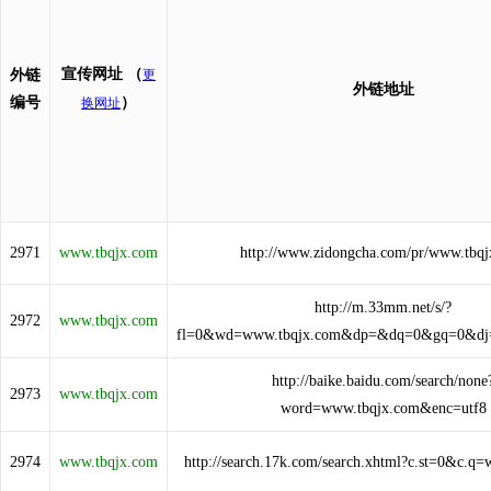
宣传网址
（
外链
更
外链地址
编号
）
换网址
2971
www.tbqjx.com
http://www.zidongcha.com/pr/www.tbq
http://m.33mm.net/s/?
2972
www.tbqjx.com
fl=0&wd=www.tbqjx.com&dp=&dq=0&gq=0&dj
http://baike.baidu.com/search/none
2973
www.tbqjx.com
word=www.tbqjx.com&enc=utf8
2974
www.tbqjx.com
http://search.17k.com/search.xhtml?c.st=0&c.q