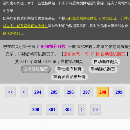
进行发布外链，对于一些垃圾网站、打不开等恶意的网站进行删除，提高了网站外
的质量。
如果您有优质的网站可供发布外链，可以
点此提交刷外链网址（BR2或以上，开站2
或以上，优质网站优先收录）
添加到我们的数据库里面，同时为你带来流量和收录
错误外链纠正
您在本页已经停留了
0小时0分14秒
一般15秒左右，本页的信息能够提
完毕，15秒后就可以翻页了。 【
当前状态： 每 15 秒 自动随机翻页
自动顺序翻页
共 3317 个网址 / 332 页；当前第298页；
自动随机翻页
手动顺序翻页
手动随机翻页
重新设置发布外链
<<
<
294
295
296
297
298
299
300
301
302
>
>>