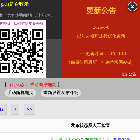
jg.cn是否收录
更新公告
推广竞争对手的网址，让它k掉。
交换友情链接。
手机扫一扫随时随地刷外链
2026-8-8
址的查询页面。
已对外链库进行优化更新
的。
下一更新时间：2026-8-10
链的质量。
（确保使用最新，杜绝垃圾网站链）
。
错误外链纠正
更多公告...
 【
当前状态： 手动顺序翻页
】
手动随机翻页
重新设置发布外链
92
>
>>
发布状态及人工检查