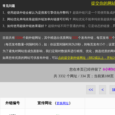
提交你的网
常见问题
1、使用超级外链会被认为是搜索引擎优化作弊吗？
超级外链只是一个简便而集成
2、网站优化单纯依靠超级外链加单向链接可行吗？
网站优化不能单纯依靠超级外
3、如何使用超级外链效果最好？
超级外链不同于普通的外链，它是动态的链接，
目前共有
13264
个刷外链网址，其中精选出优质网址
3332
个发布外链，每页发布
10
个
（每页发布数量=间隔时间-5，如：你设置间隔时间为20秒，则每页发布15个；设置为
为了避免对网站造成负面影响，我们定期对数据库进行精简、优化，挑选优质的网
如果您有优质的网站可供发布外链，可以
点此提交刷外链网址（BR2或以上，开站
您在本页已经停留了
0小时0
共 3332 个网址 / 334 页；当前第18
<<
<
1
外链编号
宣传网址
（
）
更换网址