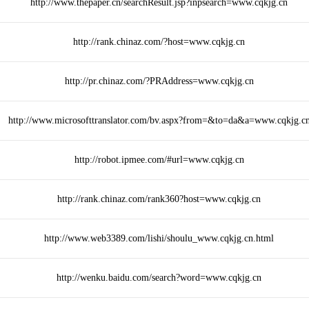
http://www.thepaper.cn/searchResult.jsp?inpsearch=www.cqkjg.cn
http://rank.chinaz.com/?host=www.cqkjg.cn
http://pr.chinaz.com/?PRAddress=www.cqkjg.cn
http://www.microsofttranslator.com/bv.aspx?from=&to=da&a=www.cqkjg.c
http://robot.ipmee.com/#url=www.cqkjg.cn
http://rank.chinaz.com/rank360?host=www.cqkjg.cn
http://www.web3389.com/lishi/shoulu_www.cqkjg.cn.html
http://wenku.baidu.com/search?word=www.cqkjg.cn