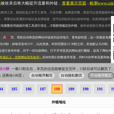
站
被收录后将大幅提升流量和外链，
查看展示页面
-
检测www.cqk
的查询工具，模拟的是正常手工查询，不是作弊。如果是作弊，那您可以使用超级外链
链，需要结合普通的外链以及友情链接，您可以到站长论坛发布外链，到友情链接平台
只有频繁使用超级外链工具进行优化，才能获得稳定的外链
，最终使搜索引擎收录带网
，共
334
页。系统自动将您的网站外链发到这些地方。更奇妙的是，这一切都是免费
28秒，则每页发布23个，以此类推。时间范围在15-30秒之间，其他默认为20秒。）
站进行发布外链，对于一些垃圾网站、打不开等恶意的网站进行删除，提高了网站外
2年或以上，优质网站优先收录）
添加到我们的数据库里面，同时为你带来流量和收录
分11秒
一般15秒左右，本页的信息能够提交完毕，15秒后就可以翻页了。
自动顺序翻页
自动随机翻页
手动顺序翻页
8页；还剩余146页；
84
185
186
187
188
189
190
191
1
外链地址