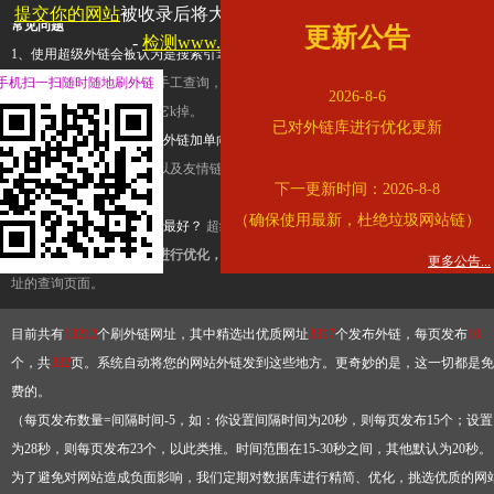
提交你的网站
被收录后将大幅提升流量和外链，
查看展示页面
常见问题
更新公告
-
检测www.cqkjg.cn是否收录
1、使用超级外链会被认为是搜索引擎优化作弊吗？
超级外链只是一个简便而集成
手机扫一扫随时随地刷外链
查询工具，模拟的是正常手工查询，不是作弊。如果是作弊，那您可以使用超级外
2026-8-6
推广竞争对手的网址，让它k掉。
已对外链库进行优化更新
2、网站优化单纯依靠超级外链加单向链接可行吗？
网站优化不能单纯依靠超级外
链，需要结合普通的外链以及友情链接，您可以到站长论坛发布外链，到友情链接
下一更新时间：2026-8-8
台交换友情链接。
（确保使用最新，杜绝垃圾网站链）
3、如何使用超级外链效果最好？
超级外链不同于普通的外链，它是动态的链接，
有频繁使用超级外链工具进行优化，才能获得稳定的外链
，最终使搜索引擎收录带
更多公告...
址的查询页面。
目前共有
13212
个刷外链网址，其中精选出优质网址
3317
个发布外链，每页发布
10
个，共
332
页。系统自动将您的网站外链发到这些地方。更奇妙的是，这一切都是免
费的。
（每页发布数量=间隔时间-5，如：你设置间隔时间为20秒，则每页发布15个；设置
为28秒，则每页发布23个，以此类推。时间范围在15-30秒之间，其他默认为20秒。
为了避免对网站造成负面影响，我们定期对数据库进行精简、优化，挑选优质的网