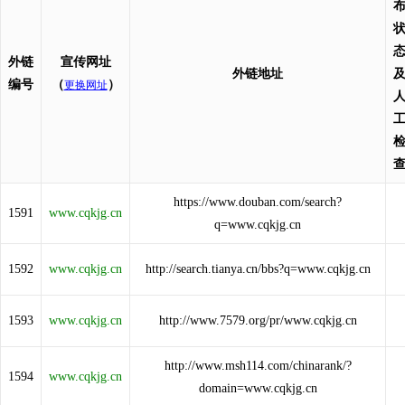
外链
宣传网址
外链地址
编号
（
）
更换网址
https://www.douban.com/search?
1591
www.cqkjg.cn
q=www.cqkjg.cn
1592
www.cqkjg.cn
http://search.tianya.cn/bbs?q=www.cqkjg.cn
1593
www.cqkjg.cn
http://www.7579.org/pr/www.cqkjg.cn
http://www.msh114.com/chinarank/?
1594
www.cqkjg.cn
domain=www.cqkjg.cn