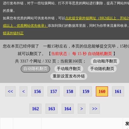
进行发布外链，对于一些垃圾网站、打不开等恶意的网站进行删除，提高了网站外
的质量。
如果您有优质的网站可供发布外链，可以
点此提交刷外链网址（BR2或以上，开站2
或以上，优质网站优先收录）
添加到我们的数据库里面，同时为你带来流量和收录
错误外链纠正
您在本页已经停留了
一般15秒左右，本页的信息能够提交完毕，15秒
就可以翻页了。 【
当前状态： 每 15 秒 自动随机翻页
】
自动顺序翻页
共 3317 个网址 / 332 页；当前第160页；
自动随机翻页
手动顺序翻页
手动随机翻页
重新设置发布外链
<<
<
156
157
158
159
160
161
162
163
164
>
>>