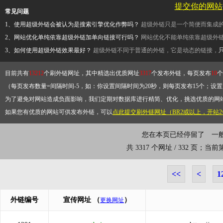
提交你的网站
常见问题
1、使用超级外链会被认为是搜索引擎优化作弊吗？
超级外链只是一个简便而集成
2、网站优化单纯依靠超级外链加单向链接可行吗？
网站优化不能单纯依靠超级外
3、如何使用超级外链效果最好？
超级外链不同于普通的外链，它是动态的链接，
目前共有
13212
个刷外链网址，其中精选出优质网址
3317
个发布外链，每页发布
10
个
（每页发布数量=间隔时间-5，如：你设置间隔时间为20秒，则每页发布15个；设置为
为了避免对网站造成负面影响，我们定期对数据库进行精简、优化，挑选优质的网
如果您有优质的网站可供发布外链，可以
点此提交刷外链网址（BR2或以上，开站
您在本页已经停留了
一
共 3317 个网址 / 332 页；当
<<
<
1
外链编号
宣传网址
（
）
更换网址