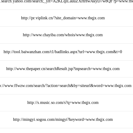
ews.search.yahoo.com/search;_ylt=A2KLqILauuZXHHwAkyD7w8QF?p=www.tb
http://pr.viplink.cn/?site_domain=www.tbqjx.com
http://www.chayiba.com/whois/www.tbqjx.com
http://tool.baiwanzhan.com/t1/badlinks.aspx?url=www.tbqjx.com&t=0
http://www.thepaper.cn/searchResult.jsp?inpsearch=www.tbqjx.com
p://www.ffwzw.com/search/?action=search&by=siteurl&word=www.tbqjx.com
http://s.music.so.com/s?q=www.tbqjx.com
http://mingyi.sogou.com/mingyi?keyword=www.tbqjx.com