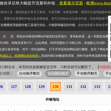
被收录后将大幅提升流量和外链，
查看展示页面
-
检测www.tbq
的查询工具，模拟的是正常手工查询，不是作弊。如果是作弊，那您可以使用超级外链
链，需要结合普通的外链以及友情链接，您可以到站长论坛发布外链，到友情链接平台
只有频繁使用超级外链工具进行优化，才能获得稳定的外链
，最终使搜索引擎收录带网
，共
332
页。系统自动将您的网站外链发到这些地方。更奇妙的是，这一切都是免费
28秒，则每页发布23个，以此类推。时间范围在15-30秒之间，其他默认为20秒。）
站进行发布外链，对于一些垃圾网站、打不开等恶意的网站进行删除，提高了网站外
2年或以上，优质网站优先收录）
添加到我们的数据库里面，同时为你带来流量和收录
般15秒左右，本页的信息能够提交完毕，15秒后就可以翻页了。 【
当前状态
自动顺序翻页
自动随机翻页
手动顺序翻页
手
前第130页；
26
127
128
129
130
131
132
133
1
外链地址