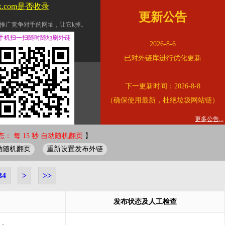
jx.com是否收录
更新公告
推广竞争对手的网址，让它k掉。
交换友情链接。
手机扫一扫随时随地刷外链
2026-8-6
址的查询页面。
已对外链库进行优化更新
的。
下一更新时间：2026-8-8
链的质量。
（确保使用最新，杜绝垃圾网站链）
。
错误外链纠正
更多公告...
： 每 15 秒 自动随机翻页
】
动随机翻页
重新设置发布外链
34
>
>>
发布状态及人工检查