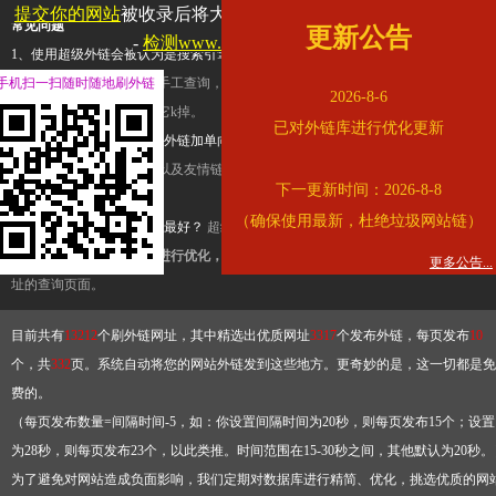
提交你的网站
被收录后将大幅提升流量和外链，
查看展示页面
常见问题
更新公告
-
检测www.cqkjg.cn是否收录
1、使用超级外链会被认为是搜索引擎优化作弊吗？
超级外链只是一个简便而集成
手机扫一扫随时随地刷外链
查询工具，模拟的是正常手工查询，不是作弊。如果是作弊，那您可以使用超级外
2026-8-6
推广竞争对手的网址，让它k掉。
已对外链库进行优化更新
2、网站优化单纯依靠超级外链加单向链接可行吗？
网站优化不能单纯依靠超级外
链，需要结合普通的外链以及友情链接，您可以到站长论坛发布外链，到友情链接
下一更新时间：2026-8-8
台交换友情链接。
（确保使用最新，杜绝垃圾网站链）
3、如何使用超级外链效果最好？
超级外链不同于普通的外链，它是动态的链接，
有频繁使用超级外链工具进行优化，才能获得稳定的外链
，最终使搜索引擎收录带
更多公告...
址的查询页面。
目前共有
13212
个刷外链网址，其中精选出优质网址
3317
个发布外链，每页发布
10
个，共
332
页。系统自动将您的网站外链发到这些地方。更奇妙的是，这一切都是免
费的。
（每页发布数量=间隔时间-5，如：你设置间隔时间为20秒，则每页发布15个；设置
为28秒，则每页发布23个，以此类推。时间范围在15-30秒之间，其他默认为20秒。
为了避免对网站造成负面影响，我们定期对数据库进行精简、优化，挑选优质的网