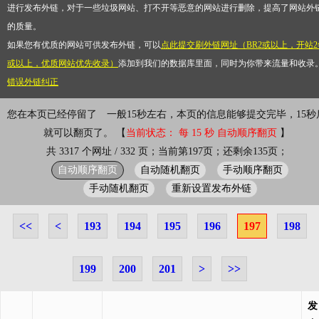
进行发布外链，对于一些垃圾网站、打不开等恶意的网站进行删除，提高了网站外
的质量。
如果您有优质的网站可供发布外链，可以
点此提交刷外链网址（BR2或以上，开站2
或以上，优质网站优先收录）
添加到我们的数据库里面，同时为你带来流量和收录
错误外链纠正
您在本页已经停留了
一般15秒左右，本页的信息能够提交完毕，15秒
就可以翻页了。 【
当前状态： 每 15 秒 自动顺序翻页
】
共 3317 个网址 / 332 页；当前第197页；还剩余135页；
自动顺序翻页
自动随机翻页
手动顺序翻页
手动随机翻页
重新设置发布外链
<<
<
193
194
195
196
197
198
199
200
201
>
>>
发