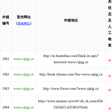
布
状
态
外链
宣传网址
外链地址
及
编号
（
）
更换网址
人
工
检
查
http://so.baomihua.com/DataList.aspx?
1961
www.cqkjg.cn
keyword=www.cqkjg.cn
1962
www.cqkjg.cn
http://book.chinaso.com/?kw=www.cqkjg.cn
1963
www.cqkjg.cn
http://www.ffwzw.com/?www.cqkjg.cn
https://www.amazon.cn/s/ref=nb_sb_noss/456-
1964
www.cqkjg.cn
5565825-4353819?field-