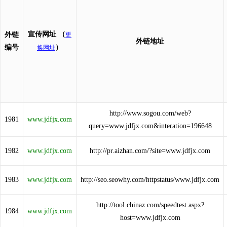
宣传网址
（
外链
更
外链地址
编号
）
换网址
http://www.sogou.com/web?
1981
www.jdfjx.com
query=www.jdfjx.com&interation=196648
1982
www.jdfjx.com
http://pr.aizhan.com/?site=www.jdfjx.com
1983
www.jdfjx.com
http://seo.seowhy.com/httpstatus/www.jdfjx.com
http://tool.chinaz.com/speedtest.aspx?
1984
www.jdfjx.com
host=www.jdfjx.com