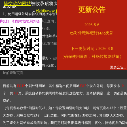
提交你的网站
被收录后将大幅提升流量和外链，
查看展示页面
常见问题
更新公告
-
检测www.jdfjx.com是否收录
1、使用超级外链会被认为是搜索引擎优化作弊吗？
超级外链只是一个简便而集成
手机扫一扫随时随地刷外链
查询工具，模拟的是正常手工查询，不是作弊。如果是作弊，那您可以使用超级外
2026-8-6
推广竞争对手的网址，让它k掉。
已对外链库进行优化更新
2、网站优化单纯依靠超级外链加单向链接可行吗？
网站优化不能单纯依靠超级外
链，需要结合普通的外链以及友情链接，您可以到站长论坛发布外链，到友情链接
下一更新时间：2026-8-8
台交换友情链接。
（确保使用最新，杜绝垃圾网站链）
3、如何使用超级外链效果最好？
超级外链不同于普通的外链，它是动态的链接，
有频繁使用超级外链工具进行优化，才能获得稳定的外链
，最终使搜索引擎收录带
更多公告...
址的查询页面。
目前共有
13212
个刷外链网址，其中精选出优质网址
3317
个发布外链，每页发布
10
个，共
332
页。系统自动将您的网站外链发到这些地方。更奇妙的是，这一切都是免
费的。
（每页发布数量=间隔时间-5，如：你设置间隔时间为20秒，则每页发布15个；设置
为28秒，则每页发布23个，以此类推。时间范围在15-30秒之间，其他默认为20秒。
为了避免对网站造成负面影响，我们定期对数据库进行精简、优化，挑选优质的网