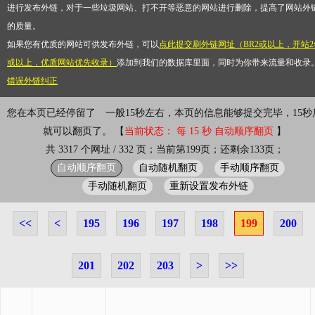
进行发布外链，对于一些垃圾网站、打不开等恶意的网站进行删除，提高了网站外
的质量。
如果您有优质的网站可供发布外链，可以
点此提交刷外链网址（BR2或以上，开站2
或以上，优质网站优先收录）
添加到我们的数据库里面，同时为你带来流量和收录
错误外链纠正
您在本页已经停留了
一般15秒左右，本页的信息能够提交完毕，15秒
就可以翻页了。 【
当前状态： 每 15 秒 自动顺序翻页
】
共 3317 个网址 / 332 页；当前第199页；还剩余133页；
自动顺序翻页
自动随机翻页
手动顺序翻页
手动随机翻页
重新设置发布外链
<<
<
195
196
197
198
199
200
201
202
203
>
>>