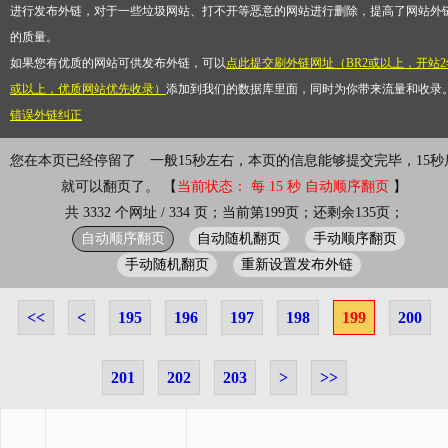
进行发布外链，对于一些垃圾网站、打不开等恶意的网站进行删除，提高了网站外
的质量。
如果您有优质的网站可供发布外链，可以
点此提交刷外链网址（BR2或以上，开站2
或以上，优质网站优先收录）
添加到我们的数据库里面，同时为你带来流量和收录
错误外链纠正
您在本页已经停留了
一般15秒左右，本页的信息能够提交完毕，15秒
就可以翻页了。 【
当前状态： 每 15 秒 自动顺序翻页
】
共 3332 个网址 / 334 页；当前第199页；还剩余135页；
自动顺序翻页
自动随机翻页
手动顺序翻页
手动随机翻页
重新设置发布外链
<<
<
195
196
197
198
199
200
201
202
203
>
>>