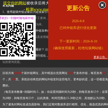
提交你的网站
被收录后将大幅提升流量和外链，
查看展示页面
常见问题
更新公告
-
检测www.marriott.com.cn是否收录
1、使用超级外链会被认为是搜索引擎优化作弊吗？
超级外链只是一个简便而集成
手机扫一扫随时随地刷外链
查询工具，模拟的是正常手工查询，不是作弊。如果是作弊，那您可以使用超级外
2026-8-8
推广竞争对手的网址，让它k掉。
已对外链库进行优化更新
2、网站优化单纯依靠超级外链加单向链接可行吗？
网站优化不能单纯依靠超级外
链，需要结合普通的外链以及友情链接，您可以到站长论坛发布外链，到友情链接
下一更新时间：2026-8-10
台交换友情链接。
（确保使用最新，杜绝垃圾网站链）
3、如何使用超级外链效果最好？
超级外链不同于普通的外链，它是动态的链接，
有频繁使用超级外链工具进行优化，才能获得稳定的外链
，最终使搜索引擎收录带
更多公告...
址的查询页面。
目前共有
13264
个刷外链网址，其中精选出优质网址
3332
个发布外链，每页发布
10
个，共
334
页。系统自动将您的网站外链发到这些地方。更奇妙的是，这一切都是免
费的。
（每页发布数量=间隔时间-5，如：你设置间隔时间为20秒，则每页发布15个；设置
为28秒，则每页发布23个，以此类推。时间范围在15-30秒之间，其他默认为20秒。
为了避免对网站造成负面影响，我们定期对数据库进行精简、优化，挑选优质的网