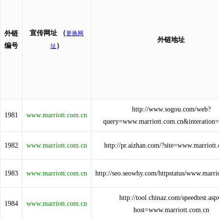
宣传网址
（
外链
更换网
外链地址
编号
）
址
http://www.sogou.com/web?
1981
www.marriott.com.cn
query=www.marriott.com.cn&interation
1982
www.marriott.com.cn
http://pr.aizhan.com/?site=www.marriott
1983
www.marriott.com.cn
http://seo.seowhy.com/httpstatus/www.marri
http://tool.chinaz.com/speedtest.asp
1984
www.marriott.com.cn
host=www.marriott.com.cn