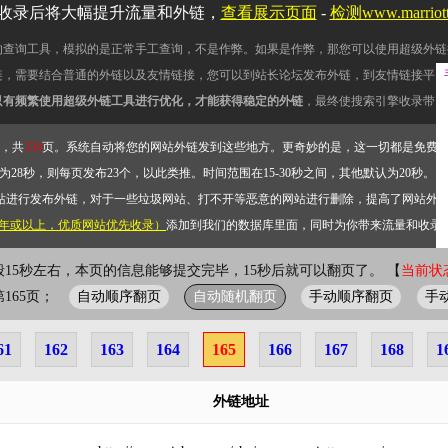
收录后将大幅提升流量和外链，
查看展示页面
-
检测www.marrio
的查询工具，模拟的是正常手工查询，不是作弊。如果是作弊，那您可以使用超级外链
链，需要结合普通的外链以及友情链接，您可以到站长论坛发布外链，到友情链接平台
只有频繁使用超级外链工具进行优化，才能获得稳定的外链
，最终使搜索引擎收录带网
，共
334
页。系统自动将您的网站外链发到这些地方。更奇妙的是，这一切都是免费
28秒，则每页发布23个，以此类推。时间范围在15-30秒之间，其他默认为20秒。）
站进行发布外链，对于一些垃圾网站、打不开等恶意的网站进行删除，提高了网站外
2年或以上，优质网站优先收录）
添加到我们的数据库里面，同时为你带来流量和收录
般15秒左右，本页的信息能够提交完毕，15秒后就可以翻页了。 【
当前状态
自动顺序翻页
自动随机翻页
手动顺序翻页
手
前第165页；
61
162
163
164
165
166
167
168
1
外链地址