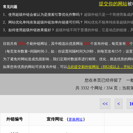
提交你的网站
被
常见问题
1、使用超级外链会被认为是搜索引擎优化作弊吗？
超级外链只是一个简便而集成
2、网站优化单纯依靠超级外链加单向链接可行吗？
网站优化不能单纯依靠超级外
3、如何使用超级外链效果最好？
超级外链不同于普通的外链，它是动态的链接，
目前共有
13264
个刷外链网址，其中精选出优质网址
3332
个发布外链，每页发布
10
个
（每页发布数量=间隔时间-5，如：你设置间隔时间为20秒，则每页发布15个；设置为
为了避免对网站造成负面影响，我们定期对数据库进行精简、优化，挑选优质的网
如果您有优质的网站可供发布外链，可以
点此提交刷外链网址（BR2或以上，开站
您在本页已经停留了
一
共 3332 个网址 / 334 页；当
<<
<
1
外链编号
宣传网址
（
）
更换网址