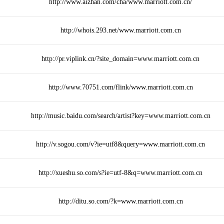
http://www.aizhan.com/cha/www.marriott.com.cn/
http://whois.293.net/www.marriott.com.cn
http://pr.viplink.cn/?site_domain=www.marriott.com.cn
http://www.70751.com/flink/www.marriott.com.cn
http://music.baidu.com/search/artist?key=www.marriott.com.cn
http://v.sogou.com/v?ie=utf8&query=www.marriott.com.cn
http://xueshu.so.com/s?ie=utf-8&q=www.marriott.com.cn
http://ditu.so.com/?k=www.marriott.com.cn