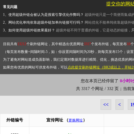
提交你的网
常见问题
1、使用超级外链会被认为是搜索引擎优化作弊吗？
超级外链只是一个简便而集成
2、网站优化单纯依靠超级外链加单向链接可行吗？
网站优化不能单纯依靠超级外
3、如何使用超级外链效果最好？
超级外链不同于普通的外链，它是动态的链接，
目前共有
13212
个刷外链网址，其中精选出优质网址
3317
个发布外链，每页发布
10
个
（每页发布数量=间隔时间-5，如：你设置间隔时间为20秒，则每页发布15个；设置为
为了避免对网站造成负面影响，我们定期对数据库进行精简、优化，挑选优质的网
如果您有优质的网站可供发布外链，可以
点此提交刷外链网址（BR2或以上，开站
您在本页已经停留了
0小时0
共 3317 个网址 / 332 页；当
<<
<
1
外链编号
宣传网址
（
）
更换网址