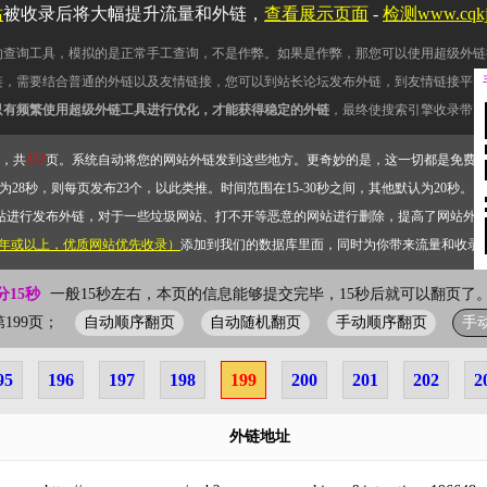
站
被收录后将大幅提升流量和外链，
查看展示页面
-
检测www.cqk
的查询工具，模拟的是正常手工查询，不是作弊。如果是作弊，那您可以使用超级外链
链，需要结合普通的外链以及友情链接，您可以到站长论坛发布外链，到友情链接平台
只有频繁使用超级外链工具进行优化，才能获得稳定的外链
，最终使搜索引擎收录带网
，共
332
页。系统自动将您的网站外链发到这些地方。更奇妙的是，这一切都是免费
28秒，则每页发布23个，以此类推。时间范围在15-30秒之间，其他默认为20秒。）
站进行发布外链，对于一些垃圾网站、打不开等恶意的网站进行删除，提高了网站外
2年或以上，优质网站优先收录）
添加到我们的数据库里面，同时为你带来流量和收录
分15秒
一般15秒左右，本页的信息能够提交完毕，15秒后就可以翻页了。
自动顺序翻页
自动随机翻页
手动顺序翻页
手
前第199页；
95
196
197
198
199
200
201
202
2
外链地址