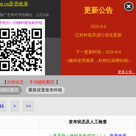
jg.cn是否收录
更新公告
推广竞争对手的网址，让它k掉。
交换友情链接。
手机扫一扫随时随地刷外链
2026-8-6
址的查询页面。
已对外链库进行优化更新
的。
下一更新时间：2026-8-8
链的质量。
（确保使用最新，杜绝垃圾网站链）
。
错误外链纠正
更多公告...
 【
当前状态： 手动随机翻页
】
动随机翻页
重新设置发布外链
03
>
>>
发布状态及人工检查