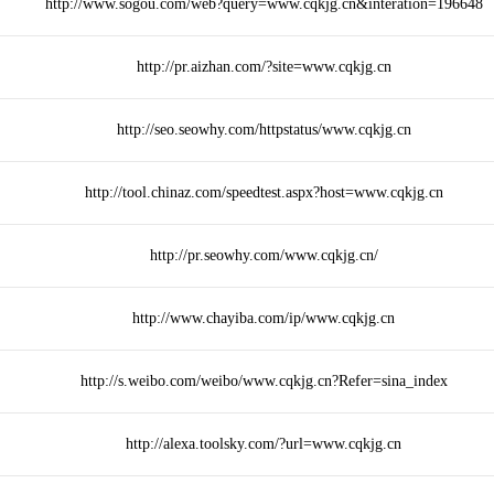
http://www.sogou.com/web?query=www.cqkjg.cn&interation=196648
http://pr.aizhan.com/?site=www.cqkjg.cn
http://seo.seowhy.com/httpstatus/www.cqkjg.cn
http://tool.chinaz.com/speedtest.aspx?host=www.cqkjg.cn
http://pr.seowhy.com/www.cqkjg.cn/
http://www.chayiba.com/ip/www.cqkjg.cn
http://s.weibo.com/weibo/www.cqkjg.cn?Refer=sina_index
http://alexa.toolsky.com/?url=www.cqkjg.cn