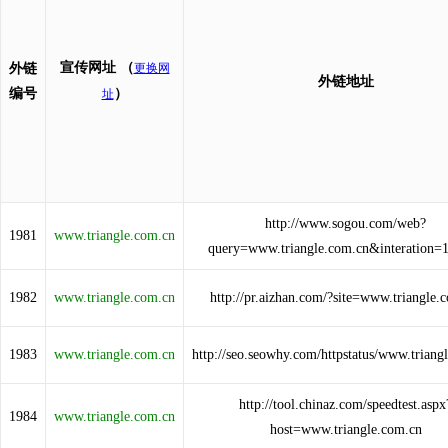
宣传网址
（
外链
更换网
外链地址
编号
）
址
http://www.sogou.com/web?
1981
www.triangle.com.cn
query=www.triangle.com.cn&interation=
1982
www.triangle.com.cn
http://pr.aizhan.com/?site=www.triangle.
1983
www.triangle.com.cn
http://seo.seowhy.com/httpstatus/www.triang
http://tool.chinaz.com/speedtest.aspx
1984
www.triangle.com.cn
host=www.triangle.com.cn