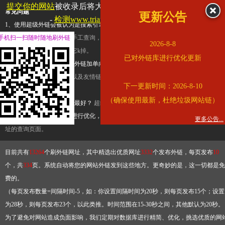
提交你的网站
被收录后将大幅提升流量和外链，
查看展示页面
常见问题
更新公告
-
检测www.triangle.com.cn是否收录
1、使用超级外链会被认为是搜索引擎优化作弊吗？
超级外链只是一个简便而集成
手机扫一扫随时随地刷外链
查询工具，模拟的是正常手工查询，不是作弊。如果是作弊，那您可以使用超级外
2026-8-8
推广竞争对手的网址，让它k掉。
已对外链库进行优化更新
2、网站优化单纯依靠超级外链加单向链接可行吗？
网站优化不能单纯依靠超级外
链，需要结合普通的外链以及友情链接，您可以到站长论坛发布外链，到友情链接
下一更新时间：2026-8-10
台交换友情链接。
（确保使用最新，杜绝垃圾网站链）
3、如何使用超级外链效果最好？
超级外链不同于普通的外链，它是动态的链接，
有频繁使用超级外链工具进行优化，才能获得稳定的外链
，最终使搜索引擎收录带
更多公告...
址的查询页面。
目前共有
13264
个刷外链网址，其中精选出优质网址
3332
个发布外链，每页发布
10
个，共
334
页。系统自动将您的网站外链发到这些地方。更奇妙的是，这一切都是免
费的。
（每页发布数量=间隔时间-5，如：你设置间隔时间为20秒，则每页发布15个；设置
为28秒，则每页发布23个，以此类推。时间范围在15-30秒之间，其他默认为20秒。
为了避免对网站造成负面影响，我们定期对数据库进行精简、优化，挑选优质的网