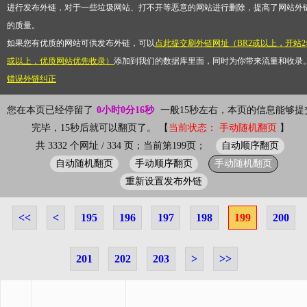
进行发布外链，对于一些垃圾网站、打不开等恶意的网站进行删除，提高了网站外
的质量。
如果您有优质的网站可供发布外链，可以
点此提交刷外链网址（BR2或以上，开站2
或以上，优质网站优先收录）
添加到我们的数据库里面，同时为你带来流量和收录
错误外链纠正
您在本页已经停留了
0小时0分16秒
一般15秒左右，本页的信息能够提
完毕，15秒后就可以翻页了。 【
当前状态： 手动随机翻页
】
自动顺序翻页
共 3332 个网址 / 334 页；当前第199页；
自动随机翻页
手动顺序翻页
手动随机翻页
重新设置发布外链
<<
<
195
196
197
198
199
200
201
202
203
>
>>