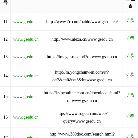
号
查
11
www.gsedu.cn
http://www.7c.com/baidu/www.gsedu.cn/
12
www.gsedu.cn
http://www.alexa.cn/www.gsedu.cn
13
www.gsedu.cn
https://image.so.com/i?q=www.gsedu.cn
http://m.yongchunwen.com/s/?
14
www.gsedu.cn
o=2&c=0&s=3&k=www.gsedu.cn
https://ks.pconline.com.cn/download.shtml?
15
www.gsedu.cn
q=www.gsedu.cn
https://www.sogou.com/web?
16
www.gsedu.cn
query=www.gsedu.cn
http://www.360doc.com/search.html?
17
www.gsedu.cn