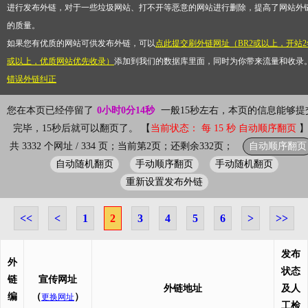
进行发布外链，对于一些垃圾网站、打不开等恶意的网站进行删除，提高了网站外
的质量。
如果您有优质的网站可供发布外链，可以
点此提交刷外链网址（BR2或以上，开站2
或以上，优质网站优先收录）
添加到我们的数据库里面，同时为你带来流量和收录
错误外链纠正
您在本页已经停留了
0小时0分14秒
一般15秒左右，本页的信息能够提
完毕，15秒后就可以翻页了。 【
当前状态： 每 15 秒 自动顺序翻页
自动顺序翻页
共 3332 个网址 / 334 页；当前第2页；还剩余332页；
自动随机翻页
手动顺序翻页
手动随机翻页
重新设置发布外链
<<
<
1
2
3
4
5
6
>
>>
发布
外
状态
链
宣传网址
外链地址
及人
编
（
）
更换网址
工检