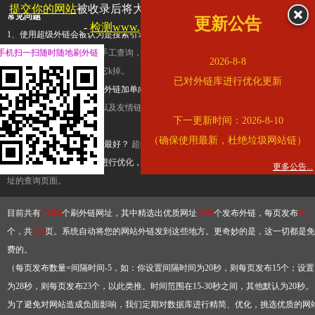
提交你的网站
被收录后将大幅提升流量和外链，
查看展示页面
常见问题
更新公告
-
检测www.gsedu.cn是否收录
1、使用超级外链会被认为是搜索引擎优化作弊吗？
超级外链只是一个简便而集成
手机扫一扫随时随地刷外链
查询工具，模拟的是正常手工查询，不是作弊。如果是作弊，那您可以使用超级外
2026-8-8
推广竞争对手的网址，让它k掉。
已对外链库进行优化更新
2、网站优化单纯依靠超级外链加单向链接可行吗？
网站优化不能单纯依靠超级外
链，需要结合普通的外链以及友情链接，您可以到站长论坛发布外链，到友情链接
下一更新时间：2026-8-10
台交换友情链接。
（确保使用最新，杜绝垃圾网站链）
3、如何使用超级外链效果最好？
超级外链不同于普通的外链，它是动态的链接，
有频繁使用超级外链工具进行优化，才能获得稳定的外链
，最终使搜索引擎收录带
更多公告...
址的查询页面。
目前共有
13264
个刷外链网址，其中精选出优质网址
3332
个发布外链，每页发布
10
个，共
334
页。系统自动将您的网站外链发到这些地方。更奇妙的是，这一切都是免
费的。
（每页发布数量=间隔时间-5，如：你设置间隔时间为20秒，则每页发布15个；设置
为28秒，则每页发布23个，以此类推。时间范围在15-30秒之间，其他默认为20秒。
为了避免对网站造成负面影响，我们定期对数据库进行精简、优化，挑选优质的网