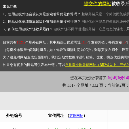
提交你的网站
被收录
常见问题
1、使用超级外链会被认为是搜索引擎优化作弊吗？
超级外链只是一个简便而集成
2、网站优化单纯依靠超级外链加单向链接可行吗？
网站优化不能单纯依靠超级外
3、如何使用超级外链效果最好？
超级外链不同于普通的外链，它是动态的链接，
目前共有
13212
个刷外链网址，其中精选出优质网址
3317
个发布外链，每页发布
10
个
（每页发布数量=间隔时间-5，如：你设置间隔时间为20秒，则每页发布15个；设置为
为了避免对网站造成负面影响，我们定期对数据库进行精简、优化，挑选优质的网
如果您有优质的网站可供发布外链，可以
点此提交刷外链网址（BR2或以上，开站
您在本页已经停留了
0小时0分14
共 3317 个网址 / 332 页；当前第2
外链编号
宣传网址
（
）
更换网址