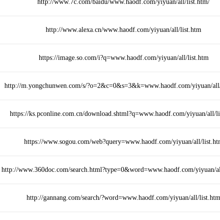
http://www.7c.com/baidu/www.haodf.com/yiyuan/all/list.htm/
http://www.alexa.cn/www.haodf.com/yiyuan/all/list.htm
https://image.so.com/i?q=www.haodf.com/yiyuan/all/list.htm
http://m.yongchunwen.com/s/?o=2&c=0&s=3&k=www.haodf.com/yiyuan/all/
https://ks.pconline.com.cn/download.shtml?q=www.haodf.com/yiyuan/all/li
https://www.sogou.com/web?query=www.haodf.com/yiyuan/all/list.h
http://www.360doc.com/search.html?type=0&word=www.haodf.com/yiyuan/all
http://gannang.com/search/?word=www.haodf.com/yiyuan/all/list.ht