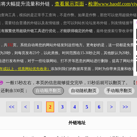
后将大幅提升流量和外链，
查看展示页面
-
检测www.haodf.com/yiy
的查询工具，模拟的是正常手工查询，不是作弊。如果是作弊，那您可以使用超级外链
链，需要结合普通的外链以及友情链接，您可以到站长论坛发布外链，到友情链接平台
只有频繁使用超级外链工具进行优化，才能获得稳定的外链
，最终使搜索引擎收录带网
，共
332
页。系统自动将您的网站外链发到这些地方。更奇妙的是，这一切都是免费
28秒，则每页发布23个，以此类推。时间范围在15-30秒之间，其他默认为20秒。）
站进行发布外链，对于一些垃圾网站、打不开等恶意的网站进行删除，提高了网站外
2年或以上，优质网站优先收录）
添加到我们的数据库里面，同时为你带来流量和收录
秒
一般15秒左右，本页的信息能够提交完毕，15秒后就可以翻页了。 【
自动顺序翻页
自动随机翻页
手动顺序翻页
页；还剩余330页；
<<
<
1
2
3
4
5
6
>
>>
外链地址