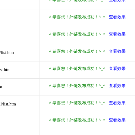
list.htm
st.htm
tm
/list.htm
m