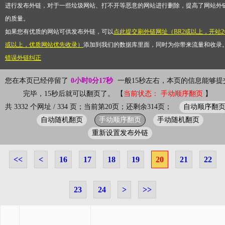
进行发布外链，对于一些垃圾网站、打不开等恶意的网站进行删除，提高了网站外
的质量。
如果您有优质的网站可供发布外链，可以
点此提交刷外链网址（BR2或以上，开站2
或以上，优质网站优先收录）
添加到我们的数据库里面，同时为你带来流量和收录
错误外链纠正
您在本页已经停留了
0小时0分17秒
一般15秒左右，本页的信息能够提
完毕，15秒后就可以翻页了。 【
当前状态： 手动顺序翻页
】
自动顺序翻
共 3332 个网址 / 334 页；当前第20页；还剩余314页；
自动随机翻页
手动顺序翻页
手动随机翻页
重新设置发布外链
<<
<
16
17
18
19
20
21
22
23
24
>
>>