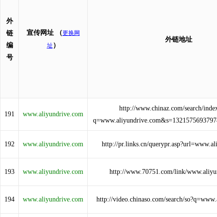
外
宣传网址
（
链
更换网
外链地址
编
）
址
号
http://www.chinaz.com/search/inde
191
www.aliyundrive.com
q=www.aliyundrive.com&s=132157569379
192
www.aliyundrive.com
http://pr.links.cn/querypr.asp?url=www.a
193
www.aliyundrive.com
http://www.70751.com/link/www.aliyu
194
www.aliyundrive.com
http://video.chinaso.com/search/so?q=www.