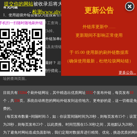
提交你的网站
被收录后将大幅提升流量和外链，
查看展示页面
常见问题
更新公告
-
检测www.aliyundrive.com是否收录
1、使用超级外链会被认为是搜索引擎优化作弊吗？
超级外链只是一个简便而集成
手机扫一扫随时随地刷外链
查询工具，模拟的是正常手工查询，不是作弊。如果是作弊，那您可以使用超级外
外链库更新中......
推广竞争对手的网址，让它k掉。
更新期间不影响正常使用
2、网站优化单纯依靠超级外链加单向链接可行吗？
网站优化不能单纯依靠超级外
链，需要结合普通的外链以及友情链接，您可以到站长论坛发布外链，到友情链接
于 05:00 使用新的刷外链数据库
台交换友情链接。
（确保使用最新，杜绝垃圾网站链）
3、如何使用超级外链效果最好？
超级外链不同于普通的外链，它是动态的链接，
有频繁使用超级外链工具进行优化，才能获得稳定的外链
，最终使搜索引擎收录带
更多公告...
址的查询页面。
目前共有
13264
个刷外链网址，其中精选出优质网址
3332
个发布外链，每页发布
10
个，共
334
页。系统自动将您的网站外链发到这些地方。更奇妙的是，这一切都是免
费的。
（每页发布数量=间隔时间-5，如：你设置间隔时间为20秒，则每页发布15个；设置
为28秒，则每页发布23个，以此类推。时间范围在15-30秒之间，其他默认为20秒。
为了避免对网站造成负面影响，我们定期对数据库进行精简、优化，挑选优质的网