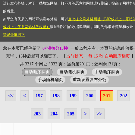
进行发布外链，对于一些垃圾网站、打不开等恶意的网站进行删除，提高了网站外
的质量。
如果您有优质的网站可供发布外链，可以
点此提交刷外链网址（BR2或以上，开站2
或以上，优质网站优先收录）
添加到我们的数据库里面，同时为你带来流量和收录
错误外链纠正
您在本页已经停留了
0小时0分13秒
一般15秒左右，本页的信息能够提
完毕，15秒后就可以翻页了。 【
当前状态： 每 15 秒 自动顺序翻页
共 3317 个网址 / 332 页；当前第201页；还剩余131页；
自动顺序翻页
自动随机翻页
手动顺序翻页
手动随机翻页
重新设置发布外链
<<
<
197
198
199
200
201
202
203
204
205
>
>>