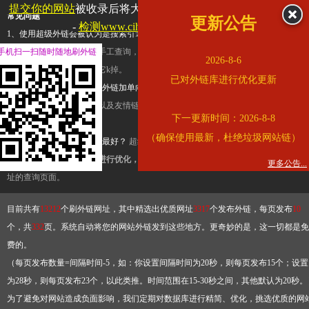
提交你的网站
被收录后将大幅提升流量和外链，
查看展示页面
常见问题
更新公告
-
检测www.cihai123.com是否收录
1、使用超级外链会被认为是搜索引擎优化作弊吗？
超级外链只是一个简便而集成
手机扫一扫随时随地刷外链
查询工具，模拟的是正常手工查询，不是作弊。如果是作弊，那您可以使用超级外
2026-8-6
推广竞争对手的网址，让它k掉。
已对外链库进行优化更新
2、网站优化单纯依靠超级外链加单向链接可行吗？
网站优化不能单纯依靠超级外
链，需要结合普通的外链以及友情链接，您可以到站长论坛发布外链，到友情链接
下一更新时间：2026-8-8
台交换友情链接。
（确保使用最新，杜绝垃圾网站链）
3、如何使用超级外链效果最好？
超级外链不同于普通的外链，它是动态的链接，
有频繁使用超级外链工具进行优化，才能获得稳定的外链
，最终使搜索引擎收录带
更多公告...
址的查询页面。
目前共有
13212
个刷外链网址，其中精选出优质网址
3317
个发布外链，每页发布
10
个，共
332
页。系统自动将您的网站外链发到这些地方。更奇妙的是，这一切都是免
费的。
（每页发布数量=间隔时间-5，如：你设置间隔时间为20秒，则每页发布15个；设置
为28秒，则每页发布23个，以此类推。时间范围在15-30秒之间，其他默认为20秒。
为了避免对网站造成负面影响，我们定期对数据库进行精简、优化，挑选优质的网