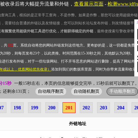
被收录后将大幅提升流量和外链，
查看展示页面
-
检测www.jdf
的查询工具，模拟的是正常手工查询，不是作弊。如果是作弊，那您可以使用超级外链
链，需要结合普通的外链以及友情链接，您可以到站长论坛发布外链，到友情链接平台
只有频繁使用超级外链工具进行优化，才能获得稳定的外链
，最终使搜索引擎收录带网
，共
332
页。系统自动将您的网站外链发到这些地方。更奇妙的是，这一切都是免费
28秒，则每页发布23个，以此类推。时间范围在15-30秒之间，其他默认为20秒。）
站进行发布外链，对于一些垃圾网站、打不开等恶意的网站进行删除，提高了网站外
2年或以上，优质网站优先收录）
添加到我们的数据库里面，同时为你带来流量和收录
分15秒
一般15秒左右，本页的信息能够提交完毕，15秒后就可以翻页了。
自动顺序翻页
自动随机翻页
手动顺序翻页
1页；还剩余131页；
97
198
199
200
201
202
203
204
2
外链地址