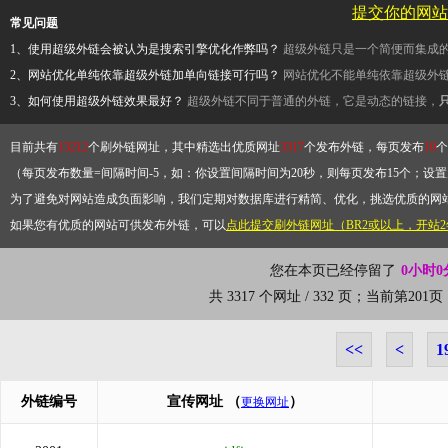
提交你的网站
常见问题
1、使用超级外链会被认为是搜索引擎优化作弊吗？
超级外链只是一个简便而集成
2、网站优化单纯依靠超级外链加单向链接可行吗？
网站优化不能单纯依靠超级外
3、如何使用超级外链效果最好？
超级外链不同于普通的外链，它是动态的链接，
目前共有
13212
个刷外链网址，其中精选出优质网址
3317
个发布外链，每页发布
10
个
（每页发布数量=间隔时间-5，如：你设置间隔时间为20秒，则每页发布15个；设置为
为了避免对网站造成负面影响，我们定期对数据库进行精简、优化，挑选优质的网
如果您有优质的网站可供发布外链，可以
点此提交刷外链网址（BR2或以上，开站
您在本页已经停留了
0小时0
共 3317 个网址 / 332 页；当前第20
<<
<
1
外链编号
宣传网址
（
）
更换网址