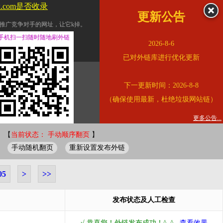
jx.com是否收录
更新公告
推广竞争对手的网址，让它k掉。
交换友情链接。
手机扫一扫随时随地刷外链
2026-8-6
址的查询页面。
已对外链库进行优化更新
的。
下一更新时间：2026-8-8
链的质量。
（确保使用最新，杜绝垃圾网站链）
。
错误外链纠正
更多公告...
 【
当前状态： 手动顺序翻页
】
手动随机翻页
重新设置发布外链
05
>
>>
发布状态及人工检查