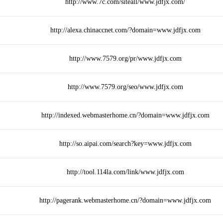
http://www.7c.com/siteall/www.jdfjx.com/
http://alexa.chinaccnet.com/?domain=www.jdfjx.com
http://www.7579.org/pr/www.jdfjx.com
http://www.7579.org/seo/www.jdfjx.com
http://indexed.webmasterhome.cn/?domain=www.jdfjx.com
http://so.aipai.com/search?key=www.jdfjx.com
http://tool.114la.com/link/www.jdfjx.com
http://pagerank.webmasterhome.cn/?domain=www.jdfjx.com