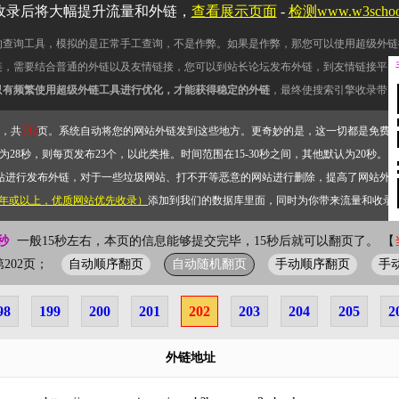
收录后将大幅提升流量和外链，
查看展示页面
-
检测www.w3scho
的查询工具，模拟的是正常手工查询，不是作弊。如果是作弊，那您可以使用超级外链
链，需要结合普通的外链以及友情链接，您可以到站长论坛发布外链，到友情链接平台
只有频繁使用超级外链工具进行优化，才能获得稳定的外链
，最终使搜索引擎收录带网
，共
332
页。系统自动将您的网站外链发到这些地方。更奇妙的是，这一切都是免费
28秒，则每页发布23个，以此类推。时间范围在15-30秒之间，其他默认为20秒。）
站进行发布外链，对于一些垃圾网站、打不开等恶意的网站进行删除，提高了网站外
2年或以上，优质网站优先收录）
添加到我们的数据库里面，同时为你带来流量和收录
秒
一般15秒左右，本页的信息能够提交完毕，15秒后就可以翻页了。 【
自动顺序翻页
自动随机翻页
手动顺序翻页
手
前第202页；
98
199
200
201
202
203
204
205
2
外链地址