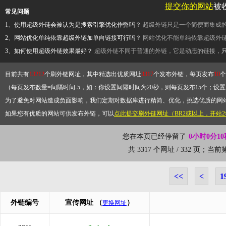
提交你的网站
被
常见问题
1、使用超级外链会被认为是搜索引擎优化作弊吗？
超级外链只是一个简便而集成
2、网站优化单纯依靠超级外链加单向链接可行吗？
网站优化不能单纯依靠超级外
3、如何使用超级外链效果最好？
超级外链不同于普通的外链，它是动态的链接，
目前共有
13212
个刷外链网址，其中精选出优质网址
3317
个发布外链，每页发布
10
个
（每页发布数量=间隔时间-5，如：你设置间隔时间为20秒，则每页发布15个；设置为
为了避免对网站造成负面影响，我们定期对数据库进行精简、优化，挑选优质的网
如果您有优质的网站可供发布外链，可以
点此提交刷外链网址（BR2或以上，开站
您在本页已经停留了
0小时0分10
共 3317 个网址 / 332 页；当
<<
<
1
外链编号
宣传网址
（
）
更换网址