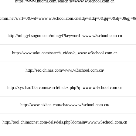
https://www.nuomi.com/search?k=www.w3school.com.cn
.33mm.net/s/?fl=0&wd=www.w3school.com.cn&dp=&dq=0&gq=0&dj=0&gj=
http://mingyi.sogou.com/mingyi?keyword=www.w3school.com.cn
http://www.soku.com/search_video/q_www.w3school.com.cn
http://seo.chinaz.com/www.w3school.com.cn/
http://xyx.hao123.com/search/index.php?q=www.w3school.com.cn
http://www.aizhan.com/cha/www.w3school.com.cn/
http://tool.chinaccnet.com/dels/dels.php?domain=www.w3school.com.cn