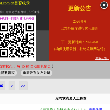
ol.com.cn是否收录
更新公告
推广竞争对手的网址，让它k掉。
交换友情链接。
手机扫一扫随时随地刷外链
2026-8-6
址的查询页面。
已对外链库进行优化更新
的。
下一更新时间：2026-8-8
链的质量。
（确保使用最新，杜绝垃圾网站链）
。
错误外链纠正
更多公告...
当前状态： 每 15 秒 自动随机翻页
】
动随机翻页
重新设置发布外链
06
>
>>
发布状态及人工检查