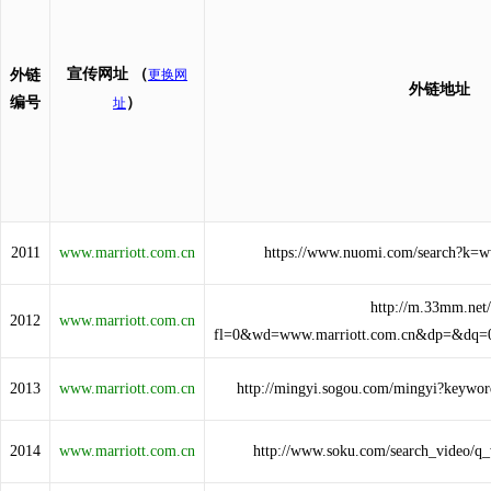
宣传网址
（
外链
更换网
外链地址
编号
）
址
2011
www.marriott.com.cn
https://www.nuomi.com/search?k=w
http://m.33mm.net/
2012
www.marriott.com.cn
fl=0&wd=www.marriott.com.cn&dp=&dq
2013
www.marriott.com.cn
http://mingyi.sogou.com/mingyi?keywo
2014
www.marriott.com.cn
http://www.soku.com/search_video/q