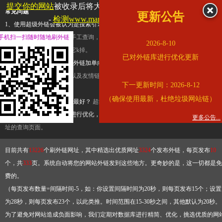
提交你的网站
被收录后将大幅提升流量和外链，
查看展示页面
常见问题
更新公告
-
检测www.marriott.com.cn是否收录
1、使用超级外链会被认为是搜索引擎优化作弊吗？
超级外链只是一个简便而集成
手机扫一扫随时随地刷外链
查询工具，模拟的是正常手工查询，不是作弊。如果是作弊，那您可以使用超级外
2026-8-10
推广竞争对手的网址，让它k掉。
已对外链库进行优化更新
2、网站优化单纯依靠超级外链加单向链接可行吗？
网站优化不能单纯依靠超级外
链，需要结合普通的外链以及友情链接，您可以到站长论坛发布外链，到友情链接
下一更新时间：2026-8-12
台交换友情链接。
（确保使用最新，杜绝垃圾网站链）
3、如何使用超级外链效果最好？
超级外链不同于普通的外链，它是动态的链接，
有频繁使用超级外链工具进行优化，才能获得稳定的外链
，最终使搜索引擎收录带
更多公告...
址的查询页面。
目前共有
13226
个刷外链网址，其中精选出优质网址
3324
个发布外链，每页发布
10
个，共
333
页。系统自动将您的网站外链发到这些地方。更奇妙的是，这一切都是免
费的。
（每页发布数量=间隔时间-5，如：你设置间隔时间为20秒，则每页发布15个；设置
为28秒，则每页发布23个，以此类推。时间范围在15-30秒之间，其他默认为20秒。
为了避免对网站造成负面影响，我们定期对数据库进行精简、优化，挑选优质的网