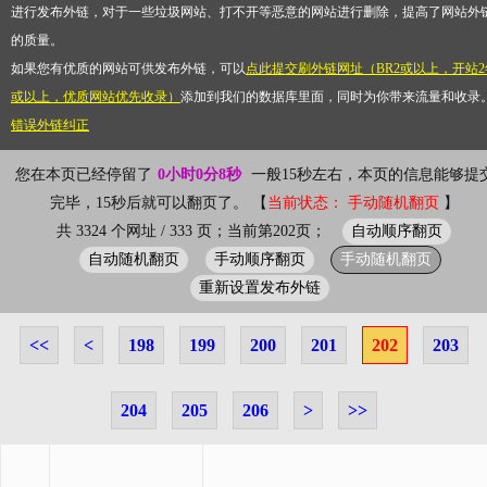
进行发布外链，对于一些垃圾网站、打不开等恶意的网站进行删除，提高了网站外
的质量。
如果您有优质的网站可供发布外链，可以
点此提交刷外链网址（BR2或以上，开站2
或以上，优质网站优先收录）
添加到我们的数据库里面，同时为你带来流量和收录
错误外链纠正
您在本页已经停留了
0小时0分8秒
一般15秒左右，本页的信息能够提
完毕，15秒后就可以翻页了。 【
当前状态： 手动随机翻页
】
自动顺序翻页
共 3324 个网址 / 333 页；当前第202页；
自动随机翻页
手动顺序翻页
手动随机翻页
重新设置发布外链
<<
<
198
199
200
201
202
203
204
205
206
>
>>