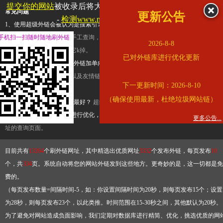
提交你的网站
被收录后将大幅提升流量和外链，
查看展示页面
常见问题
更新公告
-
检测www.mogu.com是否收录
1、使用超级外链会被认为是搜索引擎优化作弊吗？
超级外链只是一个简便而集成
手机扫一扫随时随地刷外链
查询工具，模拟的是正常手工查询，不是作弊。如果是作弊，那您可以使用超级外
2026-8-8
推广竞争对手的网址，让它k掉。
已对外链库进行优化更新
2、网站优化单纯依靠超级外链加单向链接可行吗？
网站优化不能单纯依靠超级外
链，需要结合普通的外链以及友情链接，您可以到站长论坛发布外链，到友情链接
下一更新时间：2026-8-10
台交换友情链接。
（确保使用最新，杜绝垃圾网站链）
3、如何使用超级外链效果最好？
超级外链不同于普通的外链，它是动态的链接，
有频繁使用超级外链工具进行优化，才能获得稳定的外链
，最终使搜索引擎收录带
更多公告...
址的查询页面。
目前共有
13264
个刷外链网址，其中精选出优质网址
3332
个发布外链，每页发布
10
个，共
334
页。系统自动将您的网站外链发到这些地方。更奇妙的是，这一切都是免
费的。
（每页发布数量=间隔时间-5，如：你设置间隔时间为20秒，则每页发布15个；设置
为28秒，则每页发布23个，以此类推。时间范围在15-30秒之间，其他默认为20秒。
为了避免对网站造成负面影响，我们定期对数据库进行精简、优化，挑选优质的网