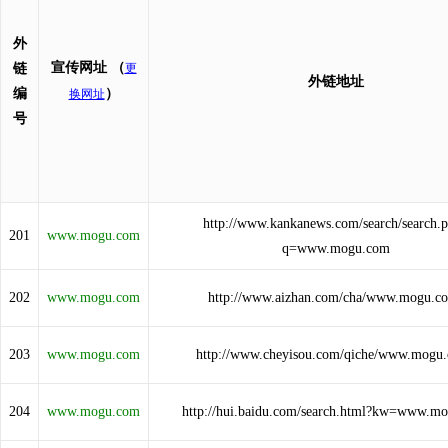
外
宣传网址
（
链
更
外链地址
编
）
换网址
号
http://www.kankanews.com/search/search.
201
www.mogu.com
q=www.mogu.com
202
www.mogu.com
http://www.aizhan.com/cha/www.mogu.c
203
www.mogu.com
http://www.cheyisou.com/qiche/www.mogu
204
www.mogu.com
http://hui.baidu.com/search.html?kw=www.m