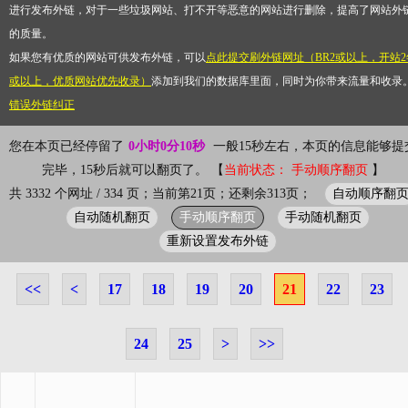
进行发布外链，对于一些垃圾网站、打不开等恶意的网站进行删除，提高了网站外
的质量。
如果您有优质的网站可供发布外链，可以
点此提交刷外链网址（BR2或以上，开站2
或以上，优质网站优先收录）
添加到我们的数据库里面，同时为你带来流量和收录
错误外链纠正
您在本页已经停留了
0小时0分10秒
一般15秒左右，本页的信息能够提
完毕，15秒后就可以翻页了。 【
当前状态： 手动顺序翻页
】
自动顺序翻
共 3332 个网址 / 334 页；当前第21页；还剩余313页；
自动随机翻页
手动顺序翻页
手动随机翻页
重新设置发布外链
<<
<
17
18
19
20
21
22
23
24
25
>
>>