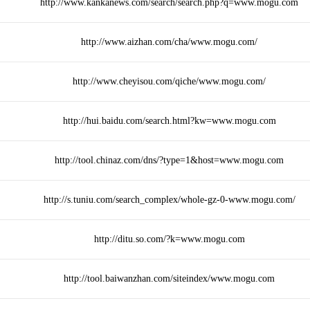
http://www.kankanews.com/search/search.php?q=www.mogu.com
http://www.aizhan.com/cha/www.mogu.com/
http://www.cheyisou.com/qiche/www.mogu.com/
http://hui.baidu.com/search.html?kw=www.mogu.com
http://tool.chinaz.com/dns/?type=1&host=www.mogu.com
http://s.tuniu.com/search_complex/whole-gz-0-www.mogu.com/
http://ditu.so.com/?k=www.mogu.com
http://tool.baiwanzhan.com/siteindex/www.mogu.com