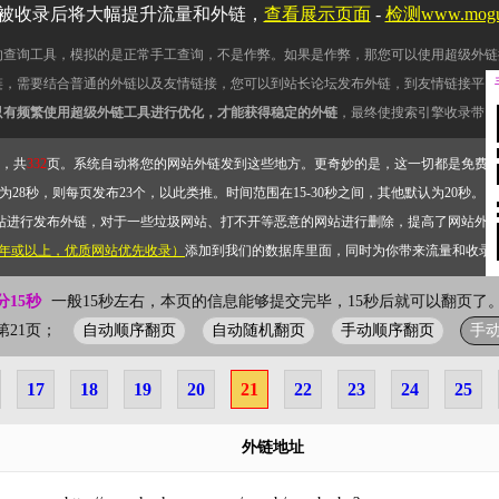
被收录后将大幅提升流量和外链，
查看展示页面
-
检测www.mog
的查询工具，模拟的是正常手工查询，不是作弊。如果是作弊，那您可以使用超级外链
链，需要结合普通的外链以及友情链接，您可以到站长论坛发布外链，到友情链接平台
只有频繁使用超级外链工具进行优化，才能获得稳定的外链
，最终使搜索引擎收录带网
，共
332
页。系统自动将您的网站外链发到这些地方。更奇妙的是，这一切都是免费
28秒，则每页发布23个，以此类推。时间范围在15-30秒之间，其他默认为20秒。）
站进行发布外链，对于一些垃圾网站、打不开等恶意的网站进行删除，提高了网站外
2年或以上，优质网站优先收录）
添加到我们的数据库里面，同时为你带来流量和收录
分16秒
一般15秒左右，本页的信息能够提交完毕，15秒后就可以翻页了。
自动顺序翻页
自动随机翻页
手动顺序翻页
手
前第21页；
17
18
19
20
21
22
23
24
25
外链地址