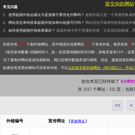
提交你的网站
常见问题
1、使用超级外链会被认为是搜索引擎优化作弊吗？
超级外链只是一个简便而集成
2、网站优化单纯依靠超级外链加单向链接可行吗？
网站优化不能单纯依靠超级外
3、如何使用超级外链效果最好？
超级外链不同于普通的外链，它是动态的链接，
目前共有
13212
个刷外链网址，其中精选出优质网址
3317
个发布外链，每页发布
10
个
（每页发布数量=间隔时间-5，如：你设置间隔时间为20秒，则每页发布15个；设置为
为了避免对网站造成负面影响，我们定期对数据库进行精简、优化，挑选优质的网
如果您有优质的网站可供发布外链，可以
点此提交刷外链网址（BR2或以上，开站
您在本页已经停留了
0小时0
共 3317 个网址 / 332 页；当
<<
<
外链编号
宣传网址
（
）
更换网址