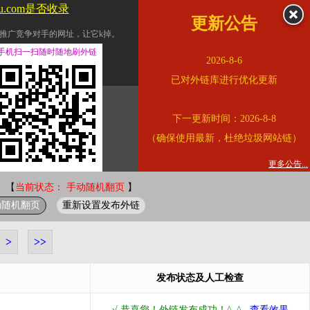
u.com是否收录
更新公告
推广竞争对手的网址，让它k掉。
交换友情链接。
手机扫一扫随时随地刷外链
2026-8-6
址的查询页面。
已对外链库进行优化更新
的。
下一更新时间：2026-8-8
链的质量。
（确保使用最新，杜绝垃圾网站链）
。
错误外链纠正
更多公告...
 【
当前状态： 手动随机翻页
】
动随机翻页
重新设置发布外链
>
>>
发布状态及人工检查