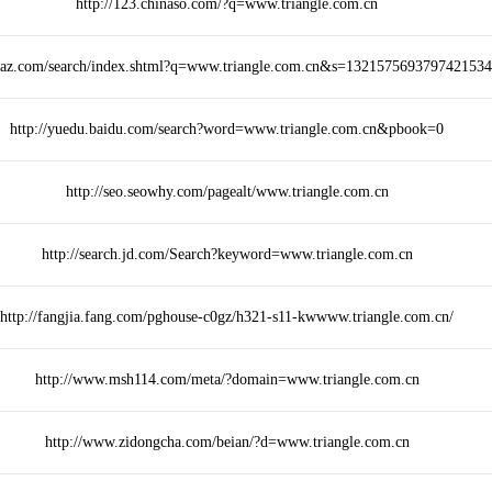
http://123.chinaso.com/?q=www.triangle.com.cn
naz.com/search/index.shtml?q=www.triangle.com.cn&s=132157569379742153
http://yuedu.baidu.com/search?word=www.triangle.com.cn&pbook=0
http://seo.seowhy.com/pagealt/www.triangle.com.cn
http://search.jd.com/Search?keyword=www.triangle.com.cn
http://fangjia.fang.com/pghouse-c0gz/h321-s11-kwwww.triangle.com.cn/
http://www.msh114.com/meta/?domain=www.triangle.com.cn
http://www.zidongcha.com/beian/?d=www.triangle.com.cn