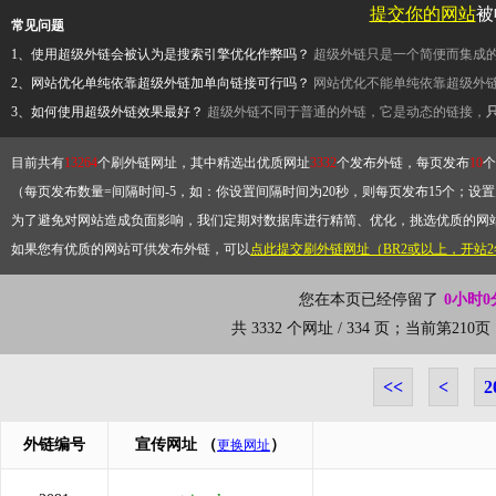
提交你的网站
被
常见问题
1、使用超级外链会被认为是搜索引擎优化作弊吗？
超级外链只是一个简便而集成
2、网站优化单纯依靠超级外链加单向链接可行吗？
网站优化不能单纯依靠超级外
3、如何使用超级外链效果最好？
超级外链不同于普通的外链，它是动态的链接，
目前共有
13264
个刷外链网址，其中精选出优质网址
3332
个发布外链，每页发布
10
个
（每页发布数量=间隔时间-5，如：你设置间隔时间为20秒，则每页发布15个；设置为
为了避免对网站造成负面影响，我们定期对数据库进行精简、优化，挑选优质的网
如果您有优质的网站可供发布外链，可以
点此提交刷外链网址（BR2或以上，开站
您在本页已经停留了
0小时0
共 3332 个网址 / 334 页；当前第21
<<
<
2
外链编号
宣传网址
（
）
更换网址