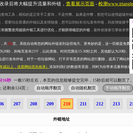
收录后将大幅提升流量和外链，
查看展示页面
-
检测www.triang
的查询工具，模拟的是正常手工查询，不是作弊。如果是作弊，那您可以使用超级外链
链，需要结合普通的外链以及友情链接，您可以到站长论坛发布外链，到友情链接平台
只有频繁使用超级外链工具进行优化，才能获得稳定的外链
，最终使搜索引擎收录带网
，共
334
页。系统自动将您的网站外链发到这些地方。更奇妙的是，这一切都是免费
28秒，则每页发布23个，以此类推。时间范围在15-30秒之间，其他默认为20秒。）
站进行发布外链，对于一些垃圾网站、打不开等恶意的网站进行删除，提高了网站外
2年或以上，优质网站优先收录）
添加到我们的数据库里面，同时为你带来流量和收录
分17秒
一般15秒左右，本页的信息能够提交完毕，15秒后就可以翻页了。
自动顺序翻页
自动随机翻页
手动顺序翻页
0页；还剩余124页；
06
207
208
209
210
211
212
213
2
外链地址