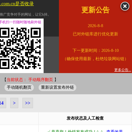
le.com.cn是否收录
更新公告
推广竞争对手的网址，让它k掉。
交换友情链接。
手机扫一扫随时随地刷外链
2026-8-8
址的查询页面。
已对外链库进行优化更新
的。
下一更新时间：2026-8-10
链的质量。
（确保使用最新，杜绝垃圾网站链）
。
错误外链纠正
更多公告...
 【
当前状态： 手动顺序翻页
】
手动随机翻页
重新设置发布外链
14
>
>>
发布状态及人工检查