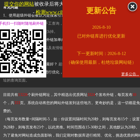
提交你的网站
被收录后将大幅提升流量和外链，
查看展示页面
常见问题
更新公告
-
检测www.cihai123.com是否收录
1、使用超级外链会被认为是搜索引擎优化作弊吗？
超级外链只是一个简便而集成
手机扫一扫随时随地刷外链
查询工具，模拟的是正常手工查询，不是作弊。如果是作弊，那您可以使用超级外
2026-8-10
推广竞争对手的网址，让它k掉。
已对外链库进行优化更新
2、网站优化单纯依靠超级外链加单向链接可行吗？
网站优化不能单纯依靠超级外
链，需要结合普通的外链以及友情链接，您可以到站长论坛发布外链，到友情链接
下一更新时间：2026-8-12
台交换友情链接。
（确保使用最新，杜绝垃圾网站链）
3、如何使用超级外链效果最好？
超级外链不同于普通的外链，它是动态的链接，
有频繁使用超级外链工具进行优化，才能获得稳定的外链
，最终使搜索引擎收录带
更多公告...
址的查询页面。
目前共有
13226
个刷外链网址，其中精选出优质网址
3324
个发布外链，每页发布
10
个，共
333
页。系统自动将您的网站外链发到这些地方。更奇妙的是，这一切都是免
费的。
（每页发布数量=间隔时间-5，如：你设置间隔时间为20秒，则每页发布15个；设置
为28秒，则每页发布23个，以此类推。时间范围在15-30秒之间，其他默认为20秒。
为了避免对网站造成负面影响，我们定期对数据库进行精简、优化，挑选优质的网