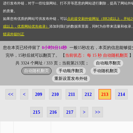
进行发布外链，对于一些垃圾网站、打不开等恶意的网站进行删除，提高了网站外
的质量。
如果您有优质的网站可供发布外链，可以
点此提交刷外链网址（BR2或以上，开站2
或以上，优质网站优先收录）
添加到我们的数据库里面，同时为你带来流量和收录
错误外链纠正
您在本页已经停留了
0小时0分14秒
一般15秒左右，本页的信息能够提
完毕，15秒后就可以翻页了。 【
当前状态： 每 15 秒 自动随机翻页
自动顺序翻页
共 3324 个网址 / 333 页；当前第213页；
自动随机翻页
手动顺序翻页
手动随机翻页
重新设置发布外链
<<
<
209
210
211
212
213
214
215
216
217
>
>>