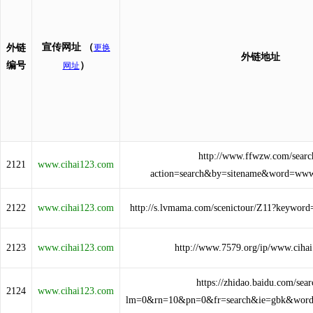
宣传网址
（
外链
更换
外链地址
编号
）
网址
http://www.ffwzw.com/searc
2121
www.cihai123.com
action=search&by=sitename&word=www
2122
www.cihai123.com
http://s.lvmama.com/scenictour/Z11?keywor
2123
www.cihai123.com
http://www.7579.org/ip/www.ciha
https://zhidao.baidu.com/sear
2124
www.cihai123.com
lm=0&rn=10&pn=0&fr=search&ie=gbk&word