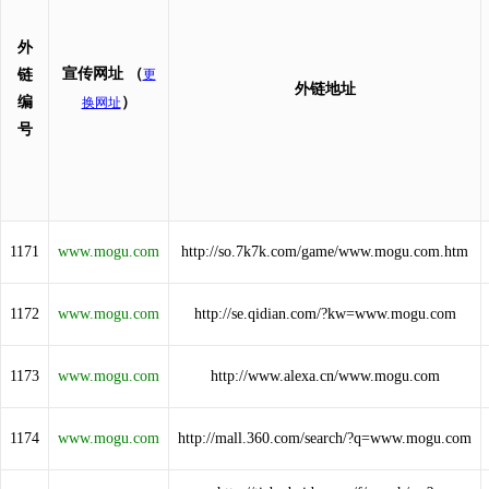
外
宣传网址
（
链
更
外链地址
编
）
换网址
号
1171
www.mogu.com
http://so.7k7k.com/game/www.mogu.com.htm
1172
www.mogu.com
http://se.qidian.com/?kw=www.mogu.com
1173
www.mogu.com
http://www.alexa.cn/www.mogu.com
1174
www.mogu.com
http://mall.360.com/search/?q=www.mogu.com