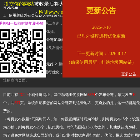
提交你的网站
被收录后将大幅提升流量和外链，
查看展示页面
常见问题
更新公告
-
检测www.mogu.com是否收录
1、使用超级外链会被认为是搜索引擎优化作弊吗？
超级外链只是一个简便而集成
手机扫一扫随时随地刷外链
查询工具，模拟的是正常手工查询，不是作弊。如果是作弊，那您可以使用超级外
2026-8-10
推广竞争对手的网址，让它k掉。
已对外链库进行优化更新
2、网站优化单纯依靠超级外链加单向链接可行吗？
网站优化不能单纯依靠超级外
链，需要结合普通的外链以及友情链接，您可以到站长论坛发布外链，到友情链接
下一更新时间：2026-8-12
台交换友情链接。
（确保使用最新，杜绝垃圾网站链）
3、如何使用超级外链效果最好？
超级外链不同于普通的外链，它是动态的链接，
有频繁使用超级外链工具进行优化，才能获得稳定的外链
，最终使搜索引擎收录带
更多公告...
址的查询页面。
目前共有
13226
个刷外链网址，其中精选出优质网址
3324
个发布外链，每页发布
10
个，共
333
页。系统自动将您的网站外链发到这些地方。更奇妙的是，这一切都是免
费的。
（每页发布数量=间隔时间-5，如：你设置间隔时间为20秒，则每页发布15个；设置
为28秒，则每页发布23个，以此类推。时间范围在15-30秒之间，其他默认为20秒。
为了避免对网站造成负面影响，我们定期对数据库进行精简、优化，挑选优质的网