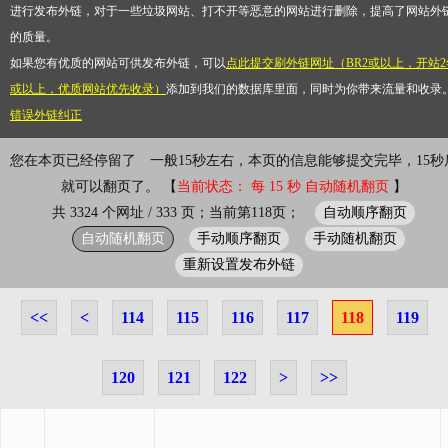
进行发布外链，对于一些垃圾网站、打不开等恶意的网站进行删除，提高了网站外
的质量。
如果您有优质的网站可供发布外链，可以
点此提交刷外链网址（BR2或以上，开站2
或以上，优质网站优先收录）
添加到我们的数据库里面，同时为你带来流量和收录
错误外链纠正
您在本页已经停留了
一般15秒左右，本页的信息能够提交完毕，15秒
就可以翻页了。 【
当前状态： 每 15 秒 自动随机翻页
】
自动顺序翻页
共 3324 个网址 / 333 页；当前第118页；
自动随机翻页
手动顺序翻页
手动随机翻页
重新设置发布外链
<<
<
114
115
116
117
118
119
120
121
122
>
>>