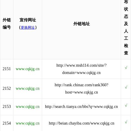
布
状
态
外链
宣传网址
外链地址
及
编号
（
）
更换网址
人
工
检
查
http://www.msh114.com/site/?
2151
www.cqkjg.cn
domain=www.cqkjg.cn
http://rank.chinaz.com/rank360?
2152
www.cqkjg.cn
host=www.cqkjg.cn
2153
www.cqkjg.cn
http://search.tianya.cn/bbs?q=www.cqkjg.cn
2154
www.cqkjg.cn
http://beian.chayiba.com/www.cqkjg.cn