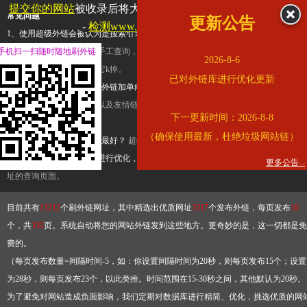
提交你的网站
被收录后将大幅提升流量和外链，
查看展示页面
常见问题
更新公告
-
检测www.cqkjg.cn是否收录
1、使用超级外链会被认为是搜索引擎优化作弊吗？
超级外链只是一个简便而集成
手机扫一扫随时随地刷外链
查询工具，模拟的是正常手工查询，不是作弊。如果是作弊，那您可以使用超级外
2026-8-6
推广竞争对手的网址，让它k掉。
已对外链库进行优化更新
2、网站优化单纯依靠超级外链加单向链接可行吗？
网站优化不能单纯依靠超级外
链，需要结合普通的外链以及友情链接，您可以到站长论坛发布外链，到友情链接
下一更新时间：2026-8-8
台交换友情链接。
（确保使用最新，杜绝垃圾网站链）
3、如何使用超级外链效果最好？
超级外链不同于普通的外链，它是动态的链接，
有频繁使用超级外链工具进行优化，才能获得稳定的外链
，最终使搜索引擎收录带
更多公告...
址的查询页面。
目前共有
13212
个刷外链网址，其中精选出优质网址
3317
个发布外链，每页发布
10
个，共
332
页。系统自动将您的网站外链发到这些地方。更奇妙的是，这一切都是免
费的。
（每页发布数量=间隔时间-5，如：你设置间隔时间为20秒，则每页发布15个；设置
为28秒，则每页发布23个，以此类推。时间范围在15-30秒之间，其他默认为20秒。
为了避免对网站造成负面影响，我们定期对数据库进行精简、优化，挑选优质的网