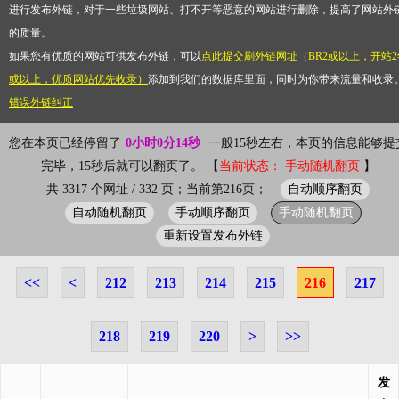
进行发布外链，对于一些垃圾网站、打不开等恶意的网站进行删除，提高了网站外
的质量。
如果您有优质的网站可供发布外链，可以
点此提交刷外链网址（BR2或以上，开站2
或以上，优质网站优先收录）
添加到我们的数据库里面，同时为你带来流量和收录
错误外链纠正
您在本页已经停留了
0小时0分14秒
一般15秒左右，本页的信息能够提
完毕，15秒后就可以翻页了。 【
当前状态： 手动随机翻页
】
自动顺序翻页
共 3317 个网址 / 332 页；当前第216页；
自动随机翻页
手动顺序翻页
手动随机翻页
重新设置发布外链
<<
<
212
213
214
215
216
217
218
219
220
>
>>
发