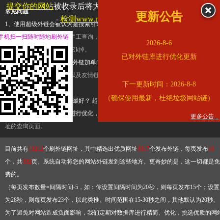
提交你的网站
被收录后将大幅提升流量和外链，
查看展示页面
常见问题
更新公告
-
检测www.mogu.com是否收录
1、使用超级外链会被认为是搜索引擎优化作弊吗？
超级外链只是一个简便而集成
手机扫一扫随时随地刷外链
查询工具，模拟的是正常手工查询，不是作弊。如果是作弊，那您可以使用超级外
2026-8-6
推广竞争对手的网址，让它k掉。
已对外链库进行优化更新
2、网站优化单纯依靠超级外链加单向链接可行吗？
网站优化不能单纯依靠超级外
链，需要结合普通的外链以及友情链接，您可以到站长论坛发布外链，到友情链接
下一更新时间：2026-8-8
台交换友情链接。
（确保使用最新，杜绝垃圾网站链）
3、如何使用超级外链效果最好？
超级外链不同于普通的外链，它是动态的链接，
有频繁使用超级外链工具进行优化，才能获得稳定的外链
，最终使搜索引擎收录带
更多公告...
址的查询页面。
目前共有
13212
个刷外链网址，其中精选出优质网址
3317
个发布外链，每页发布
10
个，共
332
页。系统自动将您的网站外链发到这些地方。更奇妙的是，这一切都是免
费的。
（每页发布数量=间隔时间-5，如：你设置间隔时间为20秒，则每页发布15个；设置
为28秒，则每页发布23个，以此类推。时间范围在15-30秒之间，其他默认为20秒。
为了避免对网站造成负面影响，我们定期对数据库进行精简、优化，挑选优质的网