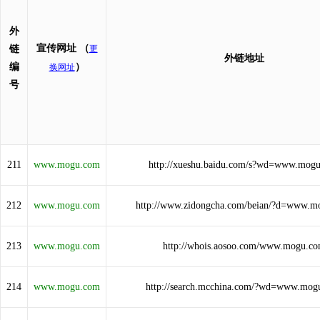
外
宣传网址
（
链
更
外链地址
编
）
换网址
号
211
www.mogu.com
http://xueshu.baidu.com/s?wd=www.mog
212
www.mogu.com
http://www.zidongcha.com/beian/?d=www.m
213
www.mogu.com
http://whois.aosoo.com/www.mogu.c
214
www.mogu.com
http://search.mcchina.com/?wd=www.mog