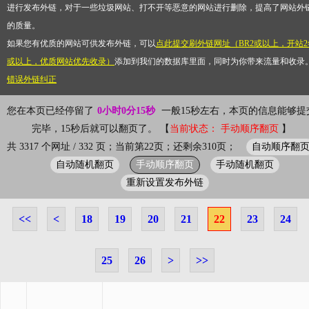
进行发布外链，对于一些垃圾网站、打不开等恶意的网站进行删除，提高了网站外
的质量。
如果您有优质的网站可供发布外链，可以
点此提交刷外链网址（BR2或以上，开站2
或以上，优质网站优先收录）
添加到我们的数据库里面，同时为你带来流量和收录
错误外链纠正
您在本页已经停留了
0小时0分15秒
一般15秒左右，本页的信息能够提
完毕，15秒后就可以翻页了。 【
当前状态： 手动顺序翻页
】
自动顺序翻
共 3317 个网址 / 332 页；当前第22页；还剩余310页；
自动随机翻页
手动顺序翻页
手动随机翻页
重新设置发布外链
<<
<
18
19
20
21
22
23
24
25
26
>
>>