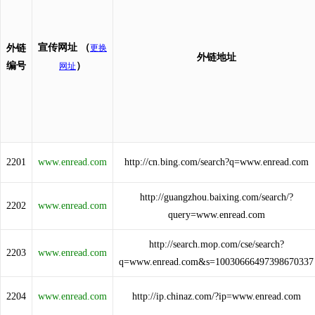
宣传网址
（
外链
更换
外链地址
编号
）
网址
2201
www.enread.com
http://cn.bing.com/search?q=www.enread.com
http://guangzhou.baixing.com/search/?
2202
www.enread.com
query=www.enread.com
http://search.mop.com/cse/search?
2203
www.enread.com
q=www.enread.com&s=10030666497398670337
2204
www.enread.com
http://ip.chinaz.com/?ip=www.enread.com