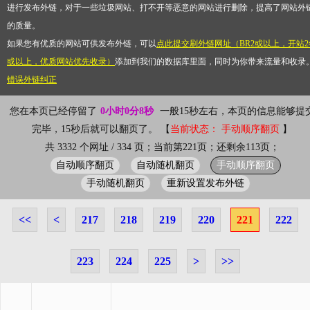
进行发布外链，对于一些垃圾网站、打不开等恶意的网站进行删除，提高了网站外
的质量。
如果您有优质的网站可供发布外链，可以
点此提交刷外链网址（BR2或以上，开站2
或以上，优质网站优先收录）
添加到我们的数据库里面，同时为你带来流量和收录
错误外链纠正
您在本页已经停留了
0小时0分8秒
一般15秒左右，本页的信息能够提
完毕，15秒后就可以翻页了。 【
当前状态： 手动顺序翻页
】
共 3332 个网址 / 334 页；当前第221页；还剩余113页；
自动顺序翻页
自动随机翻页
手动顺序翻页
手动随机翻页
重新设置发布外链
<<
<
217
218
219
220
221
222
223
224
225
>
>>