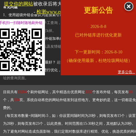
提交你的网站
被收录后将大幅提升流量和外链，
查看展示页面
常见问题
更新公告
-
检测www.enread.com是否收录
1、使用超级外链会被认为是搜索引擎优化作弊吗？
超级外链只是一个简便而集成
手机扫一扫随时随地刷外链
查询工具，模拟的是正常手工查询，不是作弊。如果是作弊，那您可以使用超级外
2026-8-8
推广竞争对手的网址，让它k掉。
已对外链库进行优化更新
2、网站优化单纯依靠超级外链加单向链接可行吗？
网站优化不能单纯依靠超级外
链，需要结合普通的外链以及友情链接，您可以到站长论坛发布外链，到友情链接
下一更新时间：2026-8-10
台交换友情链接。
（确保使用最新，杜绝垃圾网站链）
3、如何使用超级外链效果最好？
超级外链不同于普通的外链，它是动态的链接，
有频繁使用超级外链工具进行优化，才能获得稳定的外链
，最终使搜索引擎收录带
更多公告...
址的查询页面。
目前共有
13264
个刷外链网址，其中精选出优质网址
3332
个发布外链，每页发布
10
个，共
334
页。系统自动将您的网站外链发到这些地方。更奇妙的是，这一切都是免
费的。
（每页发布数量=间隔时间-5，如：你设置间隔时间为20秒，则每页发布15个；设置
为28秒，则每页发布23个，以此类推。时间范围在15-30秒之间，其他默认为20秒。
为了避免对网站造成负面影响，我们定期对数据库进行精简、优化，挑选优质的网