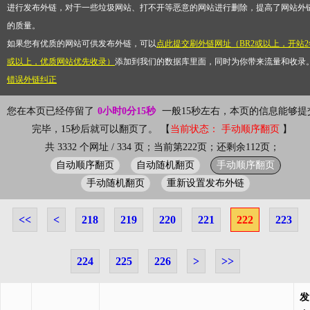
进行发布外链，对于一些垃圾网站、打不开等恶意的网站进行删除，提高了网站外
的质量。
如果您有优质的网站可供发布外链，可以
点此提交刷外链网址（BR2或以上，开站2
或以上，优质网站优先收录）
添加到我们的数据库里面，同时为你带来流量和收录
错误外链纠正
您在本页已经停留了
0小时0分15秒
一般15秒左右，本页的信息能够提
完毕，15秒后就可以翻页了。 【
当前状态： 手动顺序翻页
】
共 3332 个网址 / 334 页；当前第222页；还剩余112页；
自动顺序翻页
自动随机翻页
手动顺序翻页
手动随机翻页
重新设置发布外链
<<
<
218
219
220
221
222
223
224
225
226
>
>>
发