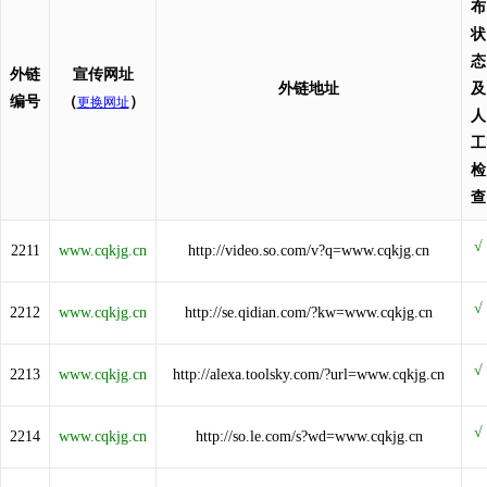
布
状
态
外链
宣传网址
外链地址
及
编号
（
）
更换网址
人
工
检
查
2211
www.cqkjg.cn
http://video.so.com/v?q=www.cqkjg.cn
2212
www.cqkjg.cn
http://se.qidian.com/?kw=www.cqkjg.cn
2213
www.cqkjg.cn
http://alexa.toolsky.com/?url=www.cqkjg.cn
2214
www.cqkjg.cn
http://so.le.com/s?wd=www.cqkjg.cn