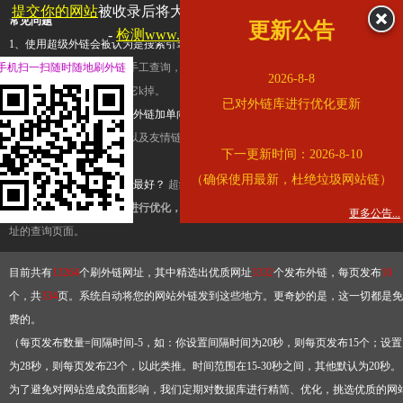
提交你的网站
被收录后将大幅提升流量和外链，
查看展示页面
常见问题
更新公告
-
检测www.cqkjg.cn是否收录
1、使用超级外链会被认为是搜索引擎优化作弊吗？
超级外链只是一个简便而集成
手机扫一扫随时随地刷外链
查询工具，模拟的是正常手工查询，不是作弊。如果是作弊，那您可以使用超级外
2026-8-8
推广竞争对手的网址，让它k掉。
已对外链库进行优化更新
2、网站优化单纯依靠超级外链加单向链接可行吗？
网站优化不能单纯依靠超级外
链，需要结合普通的外链以及友情链接，您可以到站长论坛发布外链，到友情链接
下一更新时间：2026-8-10
台交换友情链接。
（确保使用最新，杜绝垃圾网站链）
3、如何使用超级外链效果最好？
超级外链不同于普通的外链，它是动态的链接，
有频繁使用超级外链工具进行优化，才能获得稳定的外链
，最终使搜索引擎收录带
更多公告...
址的查询页面。
目前共有
13264
个刷外链网址，其中精选出优质网址
3332
个发布外链，每页发布
10
个，共
334
页。系统自动将您的网站外链发到这些地方。更奇妙的是，这一切都是免
费的。
（每页发布数量=间隔时间-5，如：你设置间隔时间为20秒，则每页发布15个；设置
为28秒，则每页发布23个，以此类推。时间范围在15-30秒之间，其他默认为20秒。
为了避免对网站造成负面影响，我们定期对数据库进行精简、优化，挑选优质的网