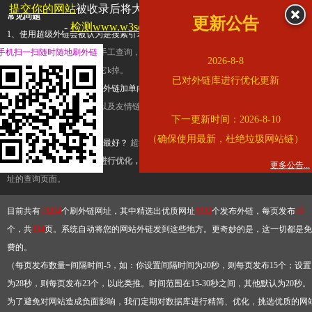
提交你的网站
被收录后将大幅提升流量和外链，
查看展示页面
常见问题
更新公告
-
检测www.w3school.com.cn是否收录
1、使用超级外链会被认为是搜索引擎优化作弊吗？
超级外链只是一个简便而集成
手机扫一扫随时随地刷外链
查询工具，模拟的是正常手工查询，不是作弊。如果是作弊，那您可以使用超级外
2026-8-8
推广竞争对手的网址，让它k掉。
已对外链库进行优化更新
2、网站优化单纯依靠超级外链加单向链接可行吗？
网站优化不能单纯依靠超级外
链，需要结合普通的外链以及友情链接，您可以到站长论坛发布外链，到友情链接
下一更新时间：2026-8-10
台交换友情链接。
（确保使用最新，杜绝垃圾网站链）
3、如何使用超级外链效果最好？
超级外链不同于普通的外链，它是动态的链接，
有频繁使用超级外链工具进行优化，才能获得稳定的外链
，最终使搜索引擎收录带
更多公告...
址的查询页面。
目前共有
13264
个刷外链网址，其中精选出优质网址
3332
个发布外链，每页发布
10
个，共
334
页。系统自动将您的网站外链发到这些地方。更奇妙的是，这一切都是免
费的。
（每页发布数量=间隔时间-5，如：你设置间隔时间为20秒，则每页发布15个；设置
为28秒，则每页发布23个，以此类推。时间范围在15-30秒之间，其他默认为20秒。
为了避免对网站造成负面影响，我们定期对数据库进行精简、优化，挑选优质的网