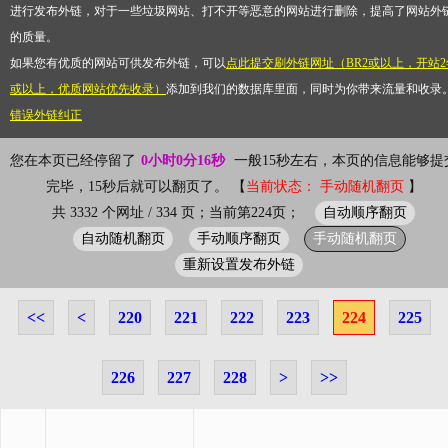
进行发布外链，对于一些垃圾网站、打不开等恶意的网站进行删除，提高了网站外
的质量。
如果您有优质的网站可供发布外链，可以
点此提交刷外链网址（BR2或以上，开站2
或以上，优质网站优先收录）
添加到我们的数据库里面，同时为你带来流量和收录
错误外链纠正
您在本页已经停留了
0小时0分16秒
一般15秒左右，本页的信息能够提
完毕，15秒后就可以翻页了。 【
当前状态： 手动随机翻页
】
自动顺序翻页
共 3332 个网址 / 334 页；当前第224页；
自动随机翻页
手动顺序翻页
手动随机翻页
重新设置发布外链
<<
<
220
221
222
223
224
225
226
227
228
>
>>