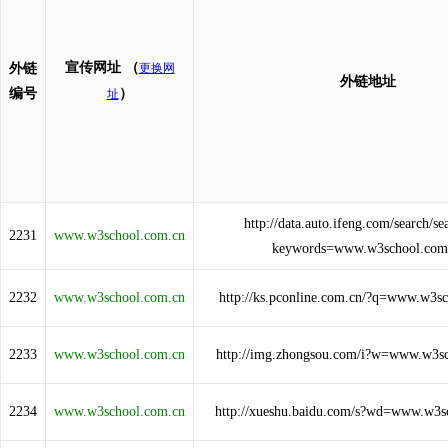
宣传网址
（
外链
更换网
外链地址
编号
）
址
http://data.auto.ifeng.com/search/se
2231
www.w3school.com.cn
keywords=www.w3school.com
2232
www.w3school.com.cn
http://ks.pconline.com.cn/?q=www.w3s
2233
www.w3school.com.cn
http://img.zhongsou.com/i?w=www.w3s
2234
www.w3school.com.cn
http://xueshu.baidu.com/s?wd=www.w3s