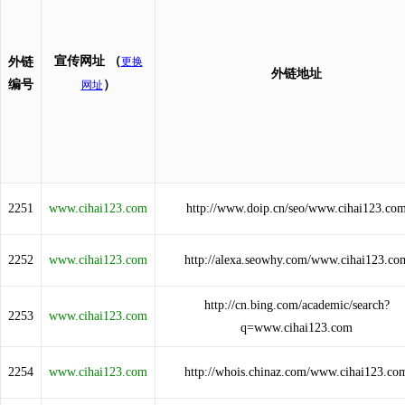
宣传网址
（
外链
更换
外链地址
编号
）
网址
2251
www.cihai123.com
http://www.doip.cn/seo/www.cihai123.co
2252
www.cihai123.com
http://alexa.seowhy.com/www.cihai123.co
http://cn.bing.com/academic/search?
2253
www.cihai123.com
q=www.cihai123.com
2254
www.cihai123.com
http://whois.chinaz.com/www.cihai123.co