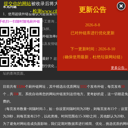
提交你的网站
被收录后将大幅提升流量和外链，
查看展示页面
常见问题
更新公告
-
检测www.cihai123.com是否收录
1、使用超级外链会被认为是搜索引擎优化作弊吗？
超级外链只是一个简便而集成
手机扫一扫随时随地刷外链
查询工具，模拟的是正常手工查询，不是作弊。如果是作弊，那您可以使用超级外
2026-8-8
推广竞争对手的网址，让它k掉。
已对外链库进行优化更新
2、网站优化单纯依靠超级外链加单向链接可行吗？
网站优化不能单纯依靠超级外
链，需要结合普通的外链以及友情链接，您可以到站长论坛发布外链，到友情链接
下一更新时间：2026-8-10
台交换友情链接。
（确保使用最新，杜绝垃圾网站链）
3、如何使用超级外链效果最好？
超级外链不同于普通的外链，它是动态的链接，
有频繁使用超级外链工具进行优化，才能获得稳定的外链
，最终使搜索引擎收录带
更多公告...
址的查询页面。
目前共有
13264
个刷外链网址，其中精选出优质网址
3332
个发布外链，每页发布
10
个，共
334
页。系统自动将您的网站外链发到这些地方。更奇妙的是，这一切都是免
费的。
（每页发布数量=间隔时间-5，如：你设置间隔时间为20秒，则每页发布15个；设置
为28秒，则每页发布23个，以此类推。时间范围在15-30秒之间，其他默认为20秒。
为了避免对网站造成负面影响，我们定期对数据库进行精简、优化，挑选优质的网