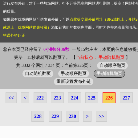
进行发布外链，对于一些垃圾网站、打不开等恶意的网站进行删除，提高了网站外
的质量。
如果您有优质的网站可供发布外链，可以
点此提交刷外链网址（BR2或以上，开站2
或以上，优质网站优先收录）
添加到我们的数据库里面，同时为你带来流量和收录
错误外链纠正
您在本页已经停留了
0小时0分36秒
一般15秒左右，本页的信息能够提
完毕，15秒后就可以翻页了。 【
当前状态： 手动随机翻页
】
自动顺序翻页
共 3332 个网址 / 334 页；当前第226页；
自动随机翻页
手动顺序翻页
手动随机翻页
重新设置发布外链
<<
<
222
223
224
225
226
227
228
229
230
>
>>