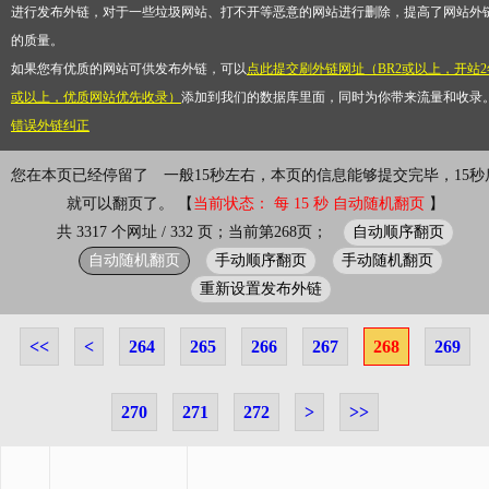
进行发布外链，对于一些垃圾网站、打不开等恶意的网站进行删除，提高了网站外
的质量。
如果您有优质的网站可供发布外链，可以
点此提交刷外链网址（BR2或以上，开站2
或以上，优质网站优先收录）
添加到我们的数据库里面，同时为你带来流量和收录
错误外链纠正
您在本页已经停留了
一般15秒左右，本页的信息能够提交完毕，15秒
就可以翻页了。 【
当前状态： 每 15 秒 自动随机翻页
】
自动顺序翻页
共 3317 个网址 / 332 页；当前第268页；
自动随机翻页
手动顺序翻页
手动随机翻页
重新设置发布外链
<<
<
264
265
266
267
268
269
270
271
272
>
>>