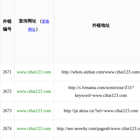
宣传网址
（
外链
更换
外链地址
编号
）
网址
2671
www.cihai123.com
http://whois.aizhan.com/www.cihai123.com
http://s.lvmama.com/scenictour/Z11?
2672
www.cihai123.com
keyword=www.cihai123.com
2673
www.cihai123.com
http://pr.alexa.cn/?url=www.cihai123.com
2674
www.cihai123.com
http://seo.seowhy.com/pagealt/www.cihai123.