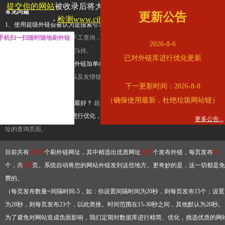
提交你的网站
被收录后将大幅提升流量和外链，
查看展示页面
常见问题
更新公告
-
检测www.cihai123.com是否收录
1、使用超级外链会被认为是搜索引擎优化作弊吗？
超级外链只是一个简便而集成
手机扫一扫随时随地刷外链
查询工具，模拟的是正常手工查询，不是作弊。如果是作弊，那您可以使用超级外
2026-8-6
推广竞争对手的网址，让它k掉。
已对外链库进行优化更新
2、网站优化单纯依靠超级外链加单向链接可行吗？
网站优化不能单纯依靠超级外
链，需要结合普通的外链以及友情链接，您可以到站长论坛发布外链，到友情链接
下一更新时间：2026-8-8
台交换友情链接。
（确保使用最新，杜绝垃圾网站链）
3、如何使用超级外链效果最好？
超级外链不同于普通的外链，它是动态的链接，
有频繁使用超级外链工具进行优化，才能获得稳定的外链
，最终使搜索引擎收录带
更多公告...
址的查询页面。
目前共有
13212
个刷外链网址，其中精选出优质网址
3317
个发布外链，每页发布
10
个，共
332
页。系统自动将您的网站外链发到这些地方。更奇妙的是，这一切都是免
费的。
（每页发布数量=间隔时间-5，如：你设置间隔时间为20秒，则每页发布15个；设置
为28秒，则每页发布23个，以此类推。时间范围在15-30秒之间，其他默认为20秒。
为了避免对网站造成负面影响，我们定期对数据库进行精简、优化，挑选优质的网