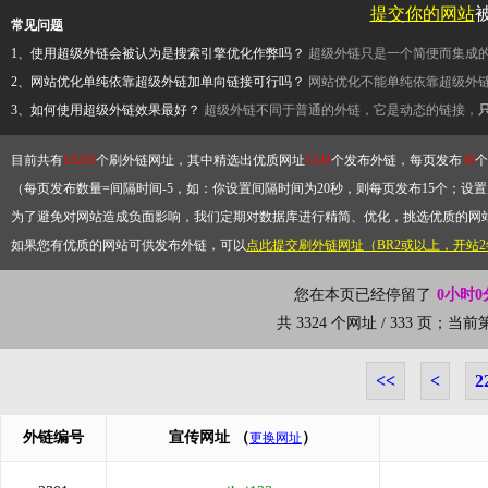
提交你的网站
常见问题
1、使用超级外链会被认为是搜索引擎优化作弊吗？
超级外链只是一个简便而集成
2、网站优化单纯依靠超级外链加单向链接可行吗？
网站优化不能单纯依靠超级外
3、如何使用超级外链效果最好？
超级外链不同于普通的外链，它是动态的链接，
目前共有
13226
个刷外链网址，其中精选出优质网址
3324
个发布外链，每页发布
10
个
（每页发布数量=间隔时间-5，如：你设置间隔时间为20秒，则每页发布15个；设置为
为了避免对网站造成负面影响，我们定期对数据库进行精简、优化，挑选优质的网
如果您有优质的网站可供发布外链，可以
点此提交刷外链网址（BR2或以上，开站
您在本页已经停留了
0小时0
共 3324 个网址 / 333 页；当
<<
<
2
外链编号
宣传网址
（
）
更换网址