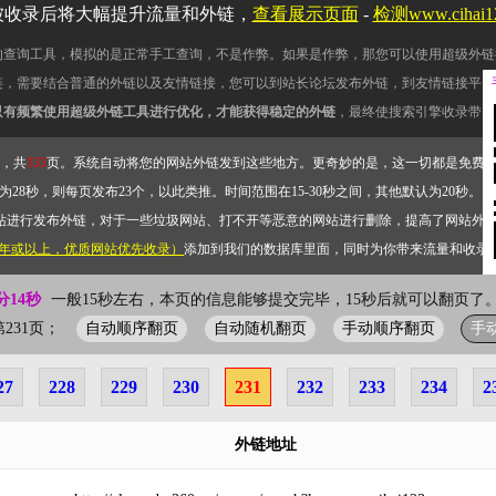
被收录后将大幅提升流量和外链，
查看展示页面
-
检测www.cihai
的查询工具，模拟的是正常手工查询，不是作弊。如果是作弊，那您可以使用超级外链
链，需要结合普通的外链以及友情链接，您可以到站长论坛发布外链，到友情链接平台
只有频繁使用超级外链工具进行优化，才能获得稳定的外链
，最终使搜索引擎收录带网
，共
333
页。系统自动将您的网站外链发到这些地方。更奇妙的是，这一切都是免费
28秒，则每页发布23个，以此类推。时间范围在15-30秒之间，其他默认为20秒。）
站进行发布外链，对于一些垃圾网站、打不开等恶意的网站进行删除，提高了网站外
2年或以上，优质网站优先收录）
添加到我们的数据库里面，同时为你带来流量和收录
分15秒
一般15秒左右，本页的信息能够提交完毕，15秒后就可以翻页了。
自动顺序翻页
自动随机翻页
手动顺序翻页
手
前第231页；
27
228
229
230
231
232
233
234
2
外链地址