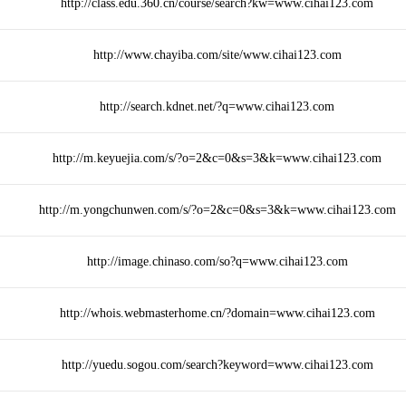
http://class.edu.360.cn/course/search?kw=www.cihai123.com
http://www.chayiba.com/site/www.cihai123.com
http://search.kdnet.net/?q=www.cihai123.com
http://m.keyuejia.com/s/?o=2&c=0&s=3&k=www.cihai123.com
http://m.yongchunwen.com/s/?o=2&c=0&s=3&k=www.cihai123.com
http://image.chinaso.com/so?q=www.cihai123.com
http://whois.webmasterhome.cn/?domain=www.cihai123.com
http://yuedu.sogou.com/search?keyword=www.cihai123.com