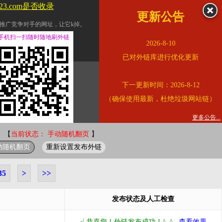
123.com是否收录
更新公告
推广竞争对手的网址，让它k掉。
交换友情链接。
手机扫一扫随时随地刷外链
2026-8-10
址的查询页面。
已对外链库进行优化更新
的。
下一更新时间：2026-8-12
链的质量。
（确保使用最新，杜绝垃圾网站链）
。
错误外链纠正
更多公告...
 【
当前状态： 手动随机翻页
】
动随机翻页
重新设置发布外链
35
>
>>
发布状态及人工检查