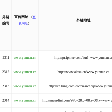
宣传网址
（
外链
更
外链地址
编号
）
换网址
2311
www.yunnan.cn
http://pr.ipmee.com/#url=www.yunnan.c
2312
www.yunnan.cn
http://www.alexa.cn/www.yunnan.cn
2313
www.yunnan.cn
http://cn.bing.com/dict/search?q=www.yunn
2314
www.yunnan.cn
http://maerdini.com/s/?o=2&c=0&s=3&k=www.y