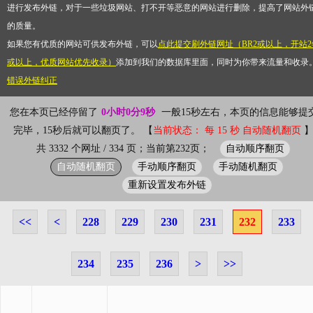
进行发布外链，对于一些垃圾网站、打不开等恶意的网站进行删除，提高了网站外
的质量。
如果您有优质的网站可供发布外链，可以
点此提交刷外链网址（BR2或以上，开站2
或以上，优质网站优先收录）
添加到我们的数据库里面，同时为你带来流量和收录
错误外链纠正
您在本页已经停留了
0小时0分9秒
一般15秒左右，本页的信息能够提
完毕，15秒后就可以翻页了。 【
当前状态： 每 15 秒 自动随机翻页
自动顺序翻页
共 3332 个网址 / 334 页；当前第232页；
自动随机翻页
手动顺序翻页
手动随机翻页
重新设置发布外链
<<
<
228
229
230
231
232
233
234
235
236
>
>>