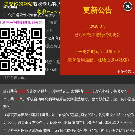
提交你的网站
被收录后将大幅提升流量和外链，
查看展示页面
常见问题
更新公告
-
检测www.yunnan.cn是否收录
1、使用超级外链会被认为是搜索引擎优化作弊吗？
超级外链只是一个简便而集成
手机扫一扫随时随地刷外链
查询工具，模拟的是正常手工查询，不是作弊。如果是作弊，那您可以使用超级外
2026-8-8
推广竞争对手的网址，让它k掉。
已对外链库进行优化更新
2、网站优化单纯依靠超级外链加单向链接可行吗？
网站优化不能单纯依靠超级外
链，需要结合普通的外链以及友情链接，您可以到站长论坛发布外链，到友情链接
下一更新时间：2026-8-10
台交换友情链接。
（确保使用最新，杜绝垃圾网站链）
3、如何使用超级外链效果最好？
超级外链不同于普通的外链，它是动态的链接，
有频繁使用超级外链工具进行优化，才能获得稳定的外链
，最终使搜索引擎收录带
更多公告...
址的查询页面。
目前共有
13264
个刷外链网址，其中精选出优质网址
3332
个发布外链，每页发布
10
个，共
334
页。系统自动将您的网站外链发到这些地方。更奇妙的是，这一切都是免
费的。
（每页发布数量=间隔时间-5，如：你设置间隔时间为20秒，则每页发布15个；设置
为28秒，则每页发布23个，以此类推。时间范围在15-30秒之间，其他默认为20秒。
为了避免对网站造成负面影响，我们定期对数据库进行精简、优化，挑选优质的网