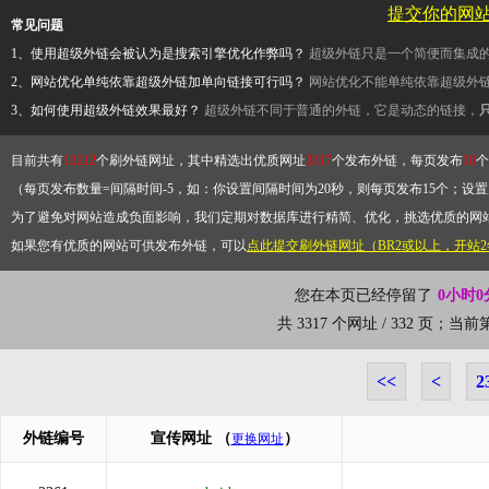
提交你的网
常见问题
1、使用超级外链会被认为是搜索引擎优化作弊吗？
超级外链只是一个简便而集成
2、网站优化单纯依靠超级外链加单向链接可行吗？
网站优化不能单纯依靠超级外
3、如何使用超级外链效果最好？
超级外链不同于普通的外链，它是动态的链接，
目前共有
13212
个刷外链网址，其中精选出优质网址
3317
个发布外链，每页发布
10
个
（每页发布数量=间隔时间-5，如：你设置间隔时间为20秒，则每页发布15个；设置为
为了避免对网站造成负面影响，我们定期对数据库进行精简、优化，挑选优质的网
如果您有优质的网站可供发布外链，可以
点此提交刷外链网址（BR2或以上，开站
您在本页已经停留了
0小时0
共 3317 个网址 / 332 页；当
<<
<
2
外链编号
宣传网址
（
）
更换网址