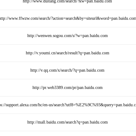
http://www.duitang.com/search/?kw=pan.baidu.com
http://www.ffwzw.com/search/?action=search&by=siteurl&word=pan.baidu.co
http://wenwen.sogou.com/s/?w=pan.baidu.com
http://v.youmi.cn/search/result?q=pan.baidu.com
http://v.qq.com/x/search/?q=pan.baidu.com
http://pr.web3389.com/pr/pan.baidu.com
ps://support.alexa.com/hc/en-us/search?utf8=%E2%9C%93&query=pan.baidu.
http://mall.baidu.com/search?q=pan.baidu.com