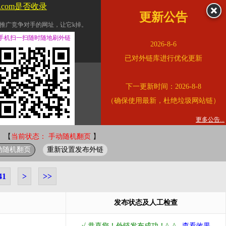
du.com是否收录
更新公告
推广竞争对手的网址，让它k掉。
交换友情链接。
手机扫一扫随时随地刷外链
2026-8-6
址的查询页面。
已对外链库进行优化更新
的。
下一更新时间：2026-8-8
链的质量。
（确保使用最新，杜绝垃圾网站链）
。
错误外链纠正
更多公告...
 【
当前状态： 手动随机翻页
】
动随机翻页
重新设置发布外链
41
>
>>
发布状态及人工检查