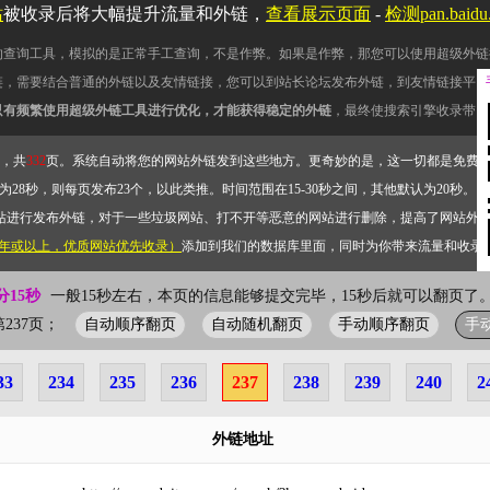
站
被收录后将大幅提升流量和外链，
查看展示页面
-
检测pan.bai
的查询工具，模拟的是正常手工查询，不是作弊。如果是作弊，那您可以使用超级外链
链，需要结合普通的外链以及友情链接，您可以到站长论坛发布外链，到友情链接平台
只有频繁使用超级外链工具进行优化，才能获得稳定的外链
，最终使搜索引擎收录带网
，共
332
页。系统自动将您的网站外链发到这些地方。更奇妙的是，这一切都是免费
28秒，则每页发布23个，以此类推。时间范围在15-30秒之间，其他默认为20秒。）
站进行发布外链，对于一些垃圾网站、打不开等恶意的网站进行删除，提高了网站外
2年或以上，优质网站优先收录）
添加到我们的数据库里面，同时为你带来流量和收录
分15秒
一般15秒左右，本页的信息能够提交完毕，15秒后就可以翻页了。
自动顺序翻页
自动随机翻页
手动顺序翻页
手
前第237页；
33
234
235
236
237
238
239
240
2
外链地址