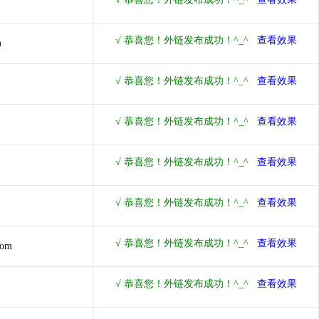
m
com