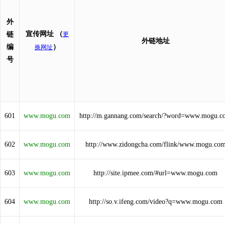
外
宣传网址
（
链
更
外链地址
编
）
换网址
号
601
www.mogu.com
http://m.gannang.com/search/?word=www.mogu.c
602
www.mogu.com
http://www.zidongcha.com/flink/www.mogu.co
603
www.mogu.com
http://site.ipmee.com/#url=www.mogu.com
604
www.mogu.com
http://so.v.ifeng.com/video?q=www.mogu.com