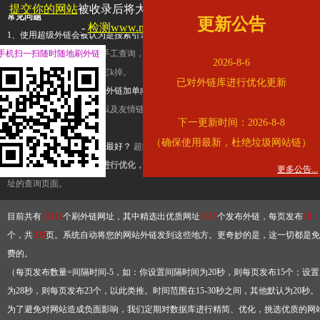
提交你的网站
被收录后将大幅提升流量和外链，
查看展示页面
常见问题
更新公告
-
检测www.mogu.com是否收录
1、使用超级外链会被认为是搜索引擎优化作弊吗？
超级外链只是一个简便而集成
手机扫一扫随时随地刷外链
查询工具，模拟的是正常手工查询，不是作弊。如果是作弊，那您可以使用超级外
2026-8-6
推广竞争对手的网址，让它k掉。
已对外链库进行优化更新
2、网站优化单纯依靠超级外链加单向链接可行吗？
网站优化不能单纯依靠超级外
链，需要结合普通的外链以及友情链接，您可以到站长论坛发布外链，到友情链接
下一更新时间：2026-8-8
台交换友情链接。
（确保使用最新，杜绝垃圾网站链）
3、如何使用超级外链效果最好？
超级外链不同于普通的外链，它是动态的链接，
有频繁使用超级外链工具进行优化，才能获得稳定的外链
，最终使搜索引擎收录带
更多公告...
址的查询页面。
目前共有
13212
个刷外链网址，其中精选出优质网址
3317
个发布外链，每页发布
10
个，共
332
页。系统自动将您的网站外链发到这些地方。更奇妙的是，这一切都是免
费的。
（每页发布数量=间隔时间-5，如：你设置间隔时间为20秒，则每页发布15个；设置
为28秒，则每页发布23个，以此类推。时间范围在15-30秒之间，其他默认为20秒。
为了避免对网站造成负面影响，我们定期对数据库进行精简、优化，挑选优质的网