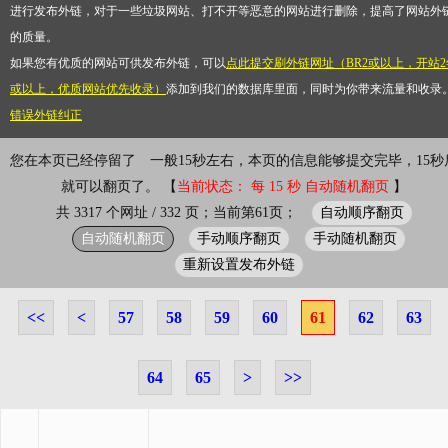
进行发布外链，对于一些垃圾网站、打不开等恶意的网站进行删除，提高了网站外
的质量。
如果您有优质的网站可供发布外链，可以
点此提交刷外链网址（BR2或以上，开站2
或以上，优质网站优先收录）
添加到我们的数据库里面，同时为你带来流量和收录
错误外链纠正
您在本页已经停留了
一般15秒左右，本页的信息能够提交完毕，15秒
就可以翻页了。 【
当前状态： 每 15 秒 自动随机翻页
】
自动顺序翻页
共 3317 个网址 / 332 页；当前第61页；
自动随机翻页
手动顺序翻页
手动随机翻页
重新设置发布外链
<<
<
57
58
59
60
61
62
63
64
65
>
>>