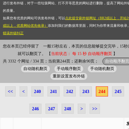
进行发布外链，对于一些垃圾网站、打不开等恶意的网站进行删除，提高了网站外
的质量。
如果您有优质的网站可供发布外链，可以
点此提交刷外链网址（BR2或以上，开站2
或以上，优质网站优先收录）
添加到我们的数据库里面，同时为你带来流量和收录
错误外链纠正
您在本页已经停留了
一般15秒左右，本页的信息能够提交完毕，15秒
就可以翻页了。 【
当前状态： 每 15 秒 自动顺序翻页
】
自动顺序翻
共 3332 个网址 / 334 页；当前第244页；还剩余90页；
自动随机翻页
手动顺序翻页
手动随机翻页
重新设置发布外链
<<
<
240
241
242
243
244
245
246
247
248
>
>>