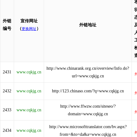
外链
宣传网址
外链地址
编号
（
）
更换网址
http://www.chinarank.org.cn/overview/Info.do?
2431
www.cqkjg.cn
url=www.cqkjg.cn
2432
www.cqkjg.cn
http://123.chinaso.com/?q=www.cqkjg.cn
http://www.ffwzw.com/siteseo/?
2433
www.cqkjg.cn
domain=www.cqkjg.cn
http://www.microsofttranslator.com/bv.aspx?
2434
www.cqkjg.cn
from=&to=da&a=www.cqkjg.cn